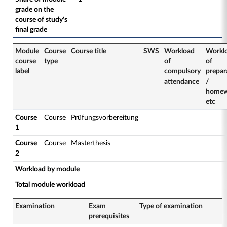
grade on the
course of study's
final grade
Module
Course
Course title
SWS
Workload
Workl
course
type
of
of
label
compulsory
prepar
attendance
/
homew
etc
Course
Course
Prüfungsvorbereitung
1
Course
Course
Masterthesis
2
Workload by module
Total module workload
Examination
Exam
Type of examination
prerequisites