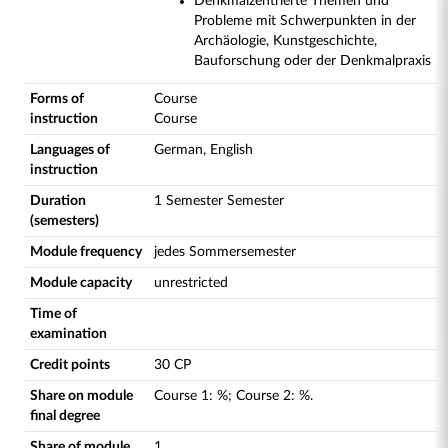
Denkmalzentrierte Themen und
Probleme mit Schwerpunkten in der
Archäologie, Kunstgeschichte,
Bauforschung oder der Denkmalpraxis
Forms of
Course
instruction
Course
Languages of
German, English
instruction
Duration
1 Semester Semester
(semesters)
Module frequency
jedes Sommersemester
Module capacity
unrestricted
Time of
examination
Credit points
30 CP
Share on module
Course
1
:
%;
Course
2
:
%.
final degree
Share of module
1