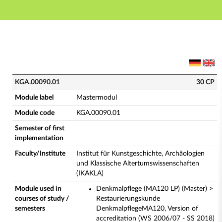
Main navigation
Main content
Footer
KGA.00090.01 - Mastermodul (Complete module descr
KGA.00090.01
30 CP
Module label
Mastermodul
Module code
KGA.00090.01
Semester of first
implementation
Faculty/Institute
Institut für Kunstgeschichte, Archäologien
und Klassische Altertumswissenschaften
(IKAKLA)
Module used in
Denkmalpflege (MA120 LP) (Master) >
courses of study /
Restaurierungskunde
semesters
DenkmalpflegeMA120, Version of
accreditation (WS 2006/07 - SS 2018)