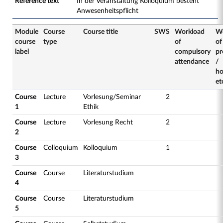
Reference text
In der Veranstaltung Kolloquium besteht
Anwesenheitspflicht
Module
Course
Course title
SWS
Workload
Wo
course
type
of
of
label
compulsory
pr
attendance
/
h
et
Course
Lecture
Vorlesung/Seminar
2
1
Ethik
Course
Lecture
Vorlesung Recht
2
2
Course
Colloquium
Kolloquium
1
3
Course
Course
Literaturstudium
4
Course
Course
Literaturstudium
5