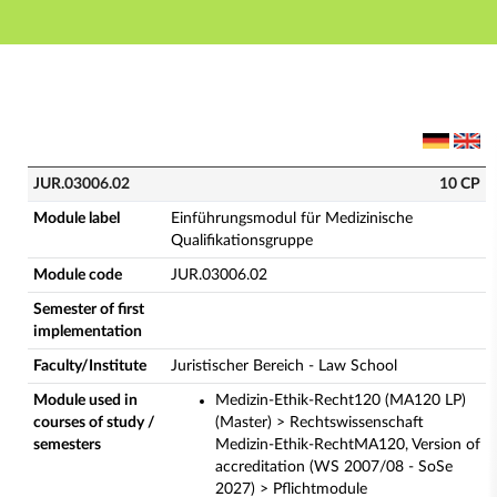
Main navigation
Main content
Footer
JUR.03006.02 - Einführungsmodul für Medizinische Qu
JUR.03006.02
10 CP
Module label
Einführungsmodul für Medizinische
Qualifikationsgruppe
Module code
JUR.03006.02
Semester of first
implementation
Faculty/Institute
Juristischer Bereich - Law School
Module used in
Medizin-Ethik-Recht120 (MA120 LP)
courses of study /
(Master) > Rechtswissenschaft
semesters
Medizin-Ethik-RechtMA120, Version of
accreditation (WS 2007/08 - SoSe
2027) > Pflichtmodule