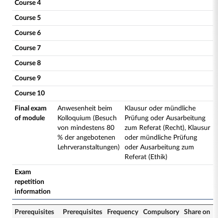
Course 4
Course 5
Course 6
Course 7
Course 8
Course 9
Course 10
Final exam
Anwesenheit beim
Klausur oder mündliche
of module
Kolloquium (Besuch
Prüfung oder Ausarbeitung
von mindestens 80
zum Referat (Recht), Klausur
% der angebotenen
oder mündliche Prüfung
Lehrveranstaltungen)
oder Ausarbeitung zum
Referat (Ethik)
Exam
repetition
information
Prerequisites
Prerequisites
Frequency
Compulsory
Share on