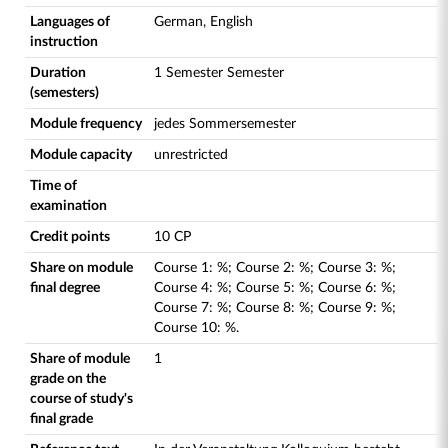
Languages of
German, English
instruction
Duration
1 Semester Semester
(semesters)
Module frequency
jedes Sommersemester
Module capacity
unrestricted
Time of
examination
Credit points
10 CP
Share on module
Course
1
:
%;
Course
2
:
%;
Course
3
:
%;
final degree
Course
4
:
%;
Course
5
:
%;
Course
6
:
%;
Course
7
:
%;
Course
8
:
%;
Course
9
:
%;
Course
10
:
%.
Share of module
1
grade on the
course of study's
final grade