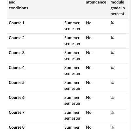
and
attendance
module
conditions
grade in
percent
Course 1
Summer
No
%
semester
Course 2
Summer
No
%
semester
Course 3
Summer
No
%
semester
Course 4
Summer
No
%
semester
Course 5
Summer
No
%
semester
Course 6
Summer
No
%
semester
Course 7
Summer
No
%
semester
Course 8
Summer
No
%