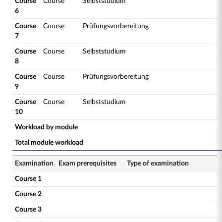
Course
Course
Selbststudium
6
Course
Course
Prüfungsvorbereitung
7
Course
Course
Selbststudium
8
Course
Course
Prüfungsvorbereitung
9
Course
Course
Selbststudium
10
Workload by module
Total module workload
Examination
Exam prerequisites
Type of examination
Course 1
Course 2
Course 3