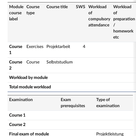
Module
Course
Course title
SWS
Workload
Workload
course
type
of
of
label
compulsory
preparation
attendance
/
homework
etc
Course
Exercises
Projektarbeit
4
1
Course
Course
Selbststudium
2
Workload by module
Total module workload
Examination
Exam
Type of
prerequisites
examination
Course 1
Course 2
Final exam of module
Projektleistung