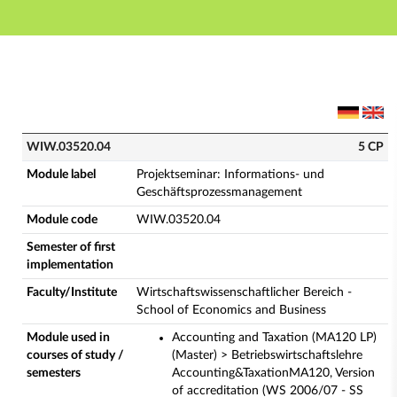
Main navigation
Main content
Footer
WIW.03520.04 - Projektseminar: Informations- und G
WIW.03520.04
5 CP
Module label
Projektseminar: Informations- und
Geschäftsprozessmanagement
Module code
WIW.03520.04
Semester of first
implementation
Faculty/Institute
Wirtschaftswissenschaftlicher Bereich -
School of Economics and Business
Module used in
Accounting and Taxation (MA120 LP)
courses of study /
(Master) > Betriebswirtschaftslehre
semesters
Accounting&TaxationMA120, Version
of accreditation (WS 2006/07 - SS