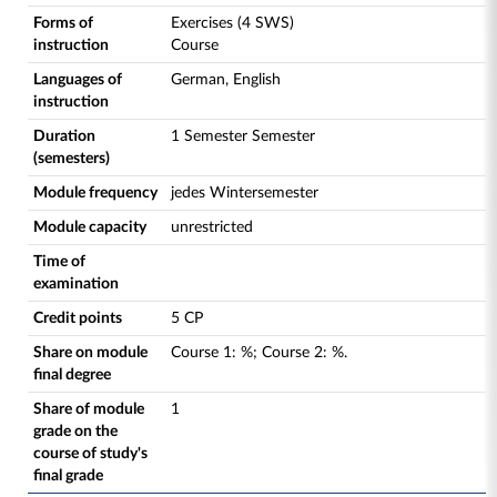
Forms of
Exercises (4 SWS)
instruction
Course
Languages of
German, English
instruction
Duration
1 Semester Semester
(semesters)
Module frequency
jedes Wintersemester
Module capacity
unrestricted
Time of
examination
Credit points
5 CP
Share on module
Course
1
:
%;
Course
2
:
%.
final degree
Share of module
1
grade on the
course of study's
final grade