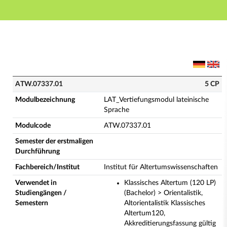
Hauptnavigation
Hauptinhalt
Fußzeile
ATW.07337.01 - LAT_Vertiefungsmodul lateinische Sp
ATW.07337.01
5 CP
Modulbezeichnung
LAT_Vertiefungsmodul lateinische
Sprache
Modulcode
ATW.07337.01
Semester der erstmaligen
Durchführung
Fachbereich/Institut
Institut für Altertumswissenschaften
Verwendet in
Klassisches Altertum (120 LP)
Studiengängen /
(Bachelor) > Orientalistik,
Semestern
Altorientalistik Klassisches
Altertum120,
Akkreditierungsfassung gültig