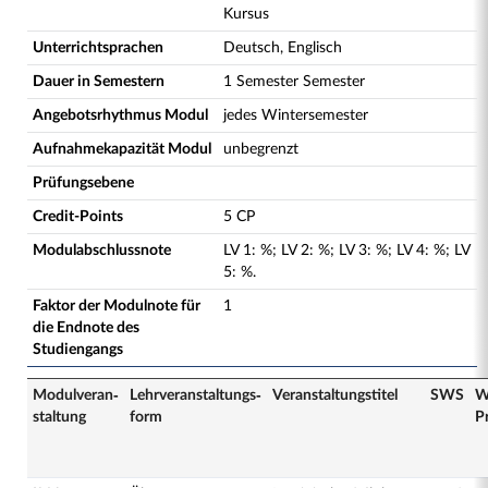
Kursus
Unterrichtsprachen
Deutsch, Englisch
Dauer in Semestern
1 Semester Semester
Angebotsrhythmus Modul
jedes Wintersemester
Aufnahmekapazität Modul
unbegrenzt
Prüfungsebene
Credit-Points
5 CP
Modulabschlussnote
LV
1
:
%;
LV
2
:
%;
LV
3
:
%;
LV
4
:
%;
LV
5
:
%.
Faktor der Modulnote für
1
die Endnote des
Studiengangs
Modulveran­
Lehrveranstaltungs­
Veranstaltungs­titel
SWS
W
staltung
form
P