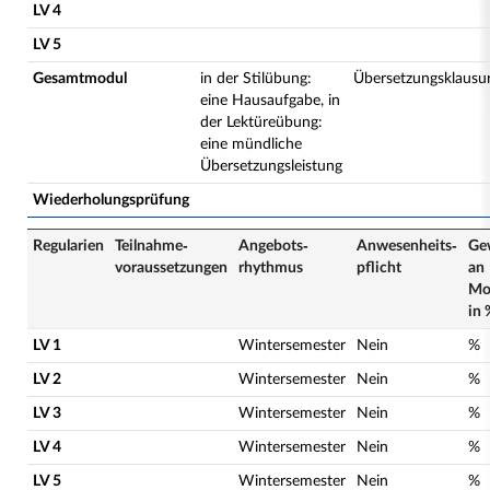
LV 4
LV 5
Gesamtmodul
in der Stilübung:
Übersetzungsklausu
eine Hausaufgabe, in
der Lektüreübung:
eine mündliche
Übersetzungsleistung
Wiederholungsprüfung
Regularien
Teilnahme­
Angebots­
Anwesenheits­
Ge
voraussetzungen
rhythmus
pflicht
an
Mo
in 
LV 1
Wintersemester
Nein
%
LV 2
Wintersemester
Nein
%
LV 3
Wintersemester
Nein
%
LV 4
Wintersemester
Nein
%
LV 5
Wintersemester
Nein
%