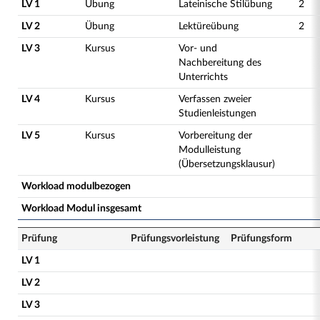
LV 1
Übung
Lateinische Stilübung
2
LV 2
Übung
Lektüreübung
2
LV 3
Kursus
Vor- und
Nachbereitung des
Unterrichts
LV 4
Kursus
Verfassen zweier
Studienleistungen
LV 5
Kursus
Vorbereitung der
Modulleistung
(Übersetzungsklausur)
Workload modulbezogen
Workload Modul insgesamt
Prüfung
Prüfungsvorleistung
Prüfungsform
LV 1
LV 2
LV 3