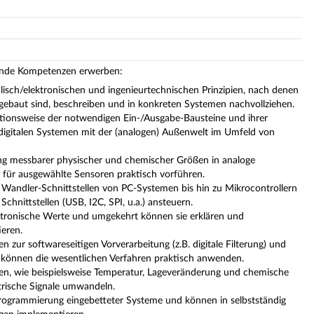
gende Kompetenzen erwerben:
lisch/elektronischen und ingenieurtechnischen Prinzipien, nach denen
fgebaut sind, beschreiben und in konkreten Systemen nachvollziehen.
tionsweise der notwendigen Ein-/Ausgabe-Bausteine und ihrer
igitalen Systemen mit der (analogen) Außenwelt im Umfeld von
g messbarer physischer und chemischer Größen in analoge
d für ausgewählte Sensoren praktisch vorführen.
 Wandler-Schnittstellen von PC-Systemen bis hin zu Mikrocontrollern
chnittstellen (USB, I2C, SPI, u.a.) ansteuern.
ektronische Werte und umgekehrt können sie erklären und
eren.
 zur softwareseitigen Vorverarbeitung (z.B. digitale Filterung) und
können die wesentlichen Verfahren praktisch anwenden.
en, wie beispielsweise Temperatur, Lageveränderung und chemische
trische Signale umwandeln.
Programmierung eingebetteter Systeme und können in selbstständig