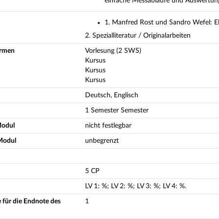
einfache Messabläufe und Auswertun
1. Manfred Rost und Sandro Wefel: El
2. Spezialliteratur / Originalarbeiten
ormen
Vorlesung (2 SWS)
Kursus
Kursus
Kursus
Deutsch, Englisch
1 Semester Semester
Modul
nicht festlegbar
Modul
unbegrenzt
5 CP
LV
1
:
%;
LV
2
:
%;
LV
3
:
%;
LV
4
:
%.
 für die Endnote des
1