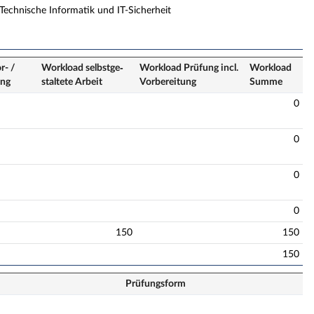
Technische Informatik und IT-Sicherheit
r- /
Workload selbstge­
Workload Prüfung incl.
Workload
ung
staltete Arbeit
Vorbereitung
Summe
0
0
0
0
150
150
150
Prüfungsform