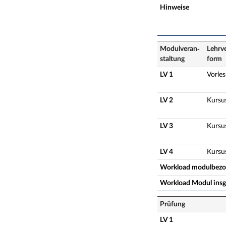
Hinweise
Modulveran­
Lehrv
staltung
form
LV 1
Vorle
LV 2
Kursu
LV 3
Kursu
LV 4
Kursu
Workload modulbez
Workload Modul ins
Prüfung
LV 1