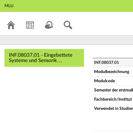
MLU
INF.08037.01 - Ei
INF.08037.01 - Eingebettete
Systeme und Sensorik
INF.08037.01
(Vollständige
Modulbeschreibung)
Modulbezeichnung
Modulcode
Semester der erstma
Fachbereich/Institut
Verwendet in Studie