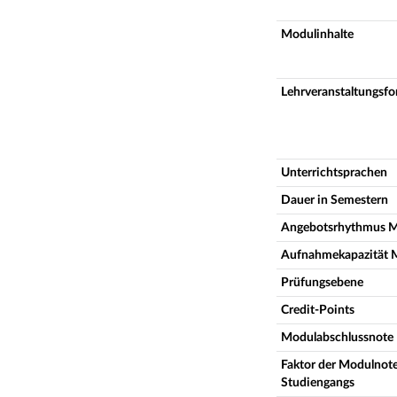
Modulinhalte
Lehrveranstaltungsf
Unterrichtsprachen
Dauer in Semestern
Angebotsrhythmus 
Aufnahmekapazität 
Prüfungsebene
Credit-Points
Modulabschlussnote
Faktor der Modulnote
Studiengangs