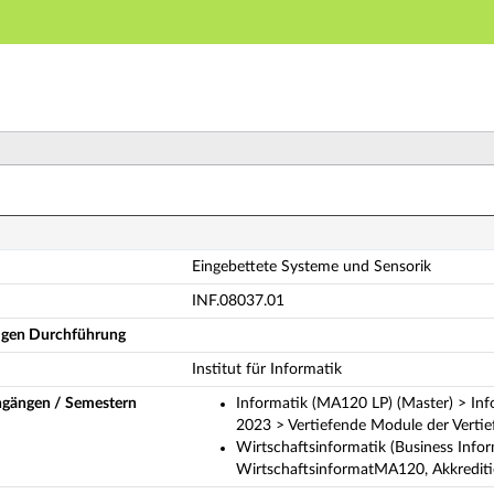
Hauptnavigation
Hauptinhalt
Fußzeile
ngebettete Systeme und Sensorik (Vollständige Modulbe
Eingebettete Systeme und Sensorik
INF.08037.01
ligen Durchführung
Institut für Informatik
ngängen / Semestern
Informatik (MA120 LP) (Master) > Inf
2023 > Vertiefende Module der Vertie
Wirtschaftsinformatik (Business Info
WirtschaftsinformatMA120, Akkrediti