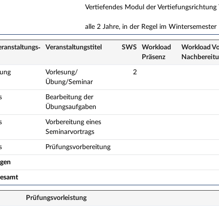
Vertiefendes Modul der Vertiefungsrichtung 
alle 2 Jahre, in der Regel im Wintersemester
eranstaltungs­
Veranstaltungs­titel
SWS
Workload
Workload Vo
Präsenz
Nach­bereit
sung
Vorlesung/
2
Übung/Seminar
s
Bearbeitung der
Übungsaufgaben
s
Vorbereitung eines
Seminarvortrags
s
Prüfungsvorbereitung
ogen
gesamt
Prüfungsvorleistung