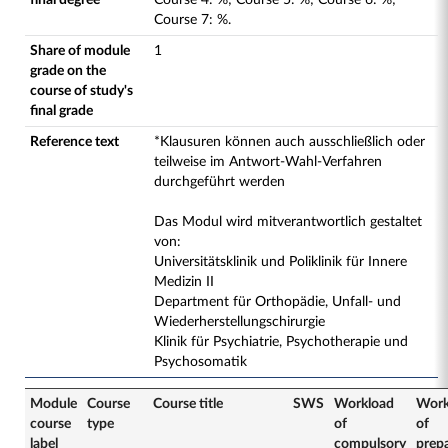
final degree
Course
4
:
%;
Course
5
:
%;
Course
6
:
%;
Course
7
:
%.
Share of module
1
grade on the
course of study's
final grade
Reference text
*Klausuren können auch ausschließlich oder
teilweise im Antwort-Wahl-Verfahren
durchgeführt werden
Das Modul wird mitverantwortlich gestaltet
von:
Universitätsklinik und Poliklinik für Innere
Medizin II
Department für Orthopädie, Unfall- und
Wiederherstellungschirurgie
Klinik für Psychiatrie, Psychotherapie und
Psychosomatik
Module
Course
Course title
SWS
Workload
Work
course
type
of
of
label
compulsory
prep