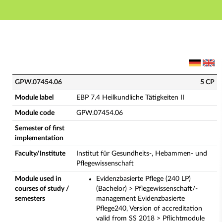
Main navigation
Main content
Footer
GPW.07454.06 - EBP 7.4 Heilkundliche Tätigkeiten II 
GPW.07454.06
5 CP
Module label
EBP 7.4 Heilkundliche Tätigkeiten II
Module code
GPW.07454.06
Semester of first
implementation
Faculty/Institute
Institut für Gesundheits-, Hebammen- und
Pflegewissenschaft
Module used in
Evidenzbasierte Pflege (240 LP)
courses of study /
(Bachelor) > Pflegewissenschaft/-
semesters
management Evidenzbasierte
Pflege240, Version of accreditation
valid from SS 2018 > Pflichtmodule