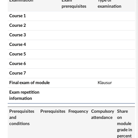
Examination
Exam
Type of
prerequisites
examination
Course 1
Course 2
Course 3
Course 4
Course 5
Course 6
Course 7
Final exam of module
Klausur
Exam repetition
information
Prerequisites
Prerequisites
Frequency
Compulsory
Share
and
attendance
on
conditions
module
grade in
percent