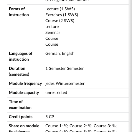
6. Pflegedokumentation
Forms of
Lecture (1 SWS)
instruction
Exercises (1 SWS)
Course (2 SWS)
Lecture
Seminar
Course
Course
Languages of
German, English
instruction
Duration
1 Semester Semester
(semesters)
Module frequency
jedes Wintersemester
Module capacity
unrestricted
Time of
examination
Credit points
5 CP
Share on module
Course
1
:
%;
Course
2
:
%;
Course
3
:
%;