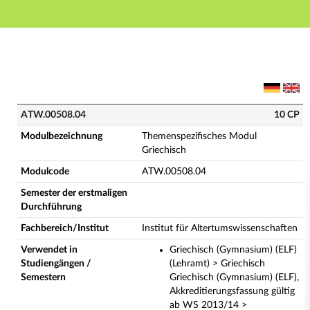
Hauptnavigation
Hauptinhalt
Fußzeile
ATW.00508.04 - Themenspezifisches Modul Griechisch
ATW.00508.04
10 CP
Modulbezeichnung
Themenspezifisches Modul
Griechisch
Modulcode
ATW.00508.04
Semester der erstmaligen
Durchführung
Fachbereich/Institut
Institut für Altertumswissenschaften
Verwendet in
Griechisch (Gymnasium) (ELF)
Studiengängen /
(Lehramt) > Griechisch
Semestern
Griechisch (Gymnasium) (ELF),
Akkreditierungsfassung gültig
ab WS 2013/14 >