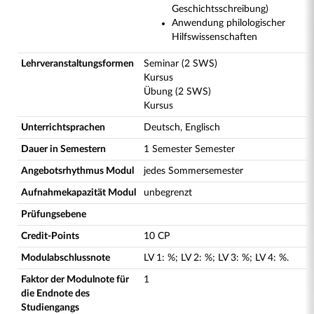
Geschichtsschreibung)
Anwendung philologischer
Hilfswissenschaften
Lehrveranstaltungsformen
Seminar (2 SWS)
Kursus
Übung (2 SWS)
Kursus
Unterrichtsprachen
Deutsch, Englisch
Dauer in Semestern
1 Semester Semester
Angebotsrhythmus Modul
jedes Sommersemester
Aufnahmekapazität Modul
unbegrenzt
Prüfungsebene
Credit-Points
10 CP
Modulabschlussnote
LV
1
:
%;
LV
2
:
%;
LV
3
:
%;
LV
4
:
%.
Faktor der Modulnote für
1
die Endnote des
Studiengangs