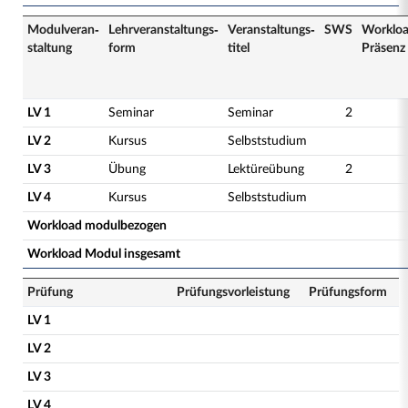
Modulveran­
Lehrveranstaltungs­
Veranstaltungs­
SWS
Worklo
staltung
form
titel
Präsenz
LV 1
Seminar
Seminar
2
LV 2
Kursus
Selbststudium
LV 3
Übung
Lektüreübung
2
LV 4
Kursus
Selbststudium
Workload modulbezogen
Workload Modul insgesamt
Prüfung
Prüfungsvorleistung
Prüfungsform
LV 1
LV 2
LV 3
LV 4