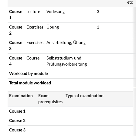
etc
Course
Lecture
Vorlesung
3
1
Course
Exercises
Übung
1
2
Course
Exercises
Ausarbeitung, Übung
3
Course
Course
Selbststudium und
4
Prüfungsvorbereitung
Workload by module
Total module workload
Examination
Exam
Type of examination
prerequisites
Course 1
Course 2
Course 3