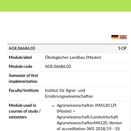
Main navigation
Main content
Footer
AGE.06686.03 - Ökologischer Landbau (Master) (Comp
AGE.06686.03
5 CP
Module label
Ökologischer Landbau (Master)
Module code
AGE.06686.03
Semester of first
implementation
Faculty/Institute
Institut für Agrar- und
Ernährungswissenschaften
Module used in
Agrarwissenschaften (MA120 LP)
courses of study /
(Master) >
semesters
Agrarwissenschaft/Landwirtschaft
AgrarwissenschaftenMA120, Version
of accreditation (WS 2018/19 - SS