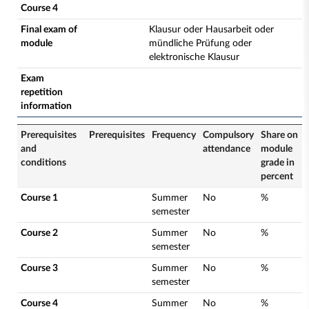
Course 4
Final exam of
Klausur oder Hausarbeit oder
module
mündliche Prüfung oder
elektronische Klausur
Exam
repetition
information
Prerequisites
Prerequisites
Frequency
Compulsory
Share on
and
attendance
module
conditions
grade in
percent
Course 1
Summer
No
%
semester
Course 2
Summer
No
%
semester
Course 3
Summer
No
%
semester
Course 4
Summer
No
%