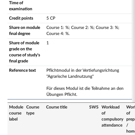
Time of
examination
Credit points
5 CP
Share on module
Course
1
:
%;
Course
2
:
%;
Course
3
:
%;
final degree
Course
4
:
%.
Share of module
1
grade on the
course of study's
final grade
Reference text
Pflichtmodul in der Vertiefungsrichtung
"Agrarische Landnutzung"
Für dieses Modul ist die Teilnahme an den
Übungen Pflicht.
Module
Course
Course title
SWS
Workload
Wor
course
type
of
of
label
compulsory
prep
attendance
/
hom