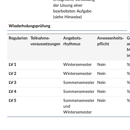
der Lösung einer
bearbeiteten Aufgabe
(siehe Hinweise)
Wiederholungsprüfung
Regularien
Teilnahme­
Angebots­
Anwesenheits­
G
voraussetzungen
rhythmus
pflicht
a
M
i
LV 1
Wintersemester
Nein
%
LV 2
Wintersemester
Nein
%
LV 3
Sommersemester
Nein
%
LV 4
Sommersemester
Nein
%
LV 5
Sommersemester
Nein
%
und
Wintersemester