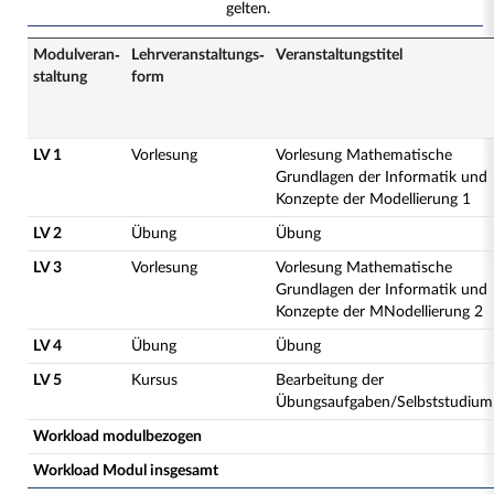
gelten.
Modulveran­
Lehrveranstaltungs­
Veranstaltungs­titel
staltung
form
LV 1
Vorlesung
Vorlesung Mathematische
Grundlagen der Informatik und
Konzepte der Modellierung 1
LV 2
Übung
Übung
LV 3
Vorlesung
Vorlesung Mathematische
Grundlagen der Informatik und
Konzepte der MNodellierung 2
LV 4
Übung
Übung
LV 5
Kursus
Bearbeitung der
Übungsaufgaben/Selbststudium
Workload modulbezogen
Workload Modul insgesamt