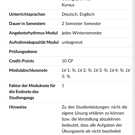
Kursus
Unterrichtsprachen
Deutsch, Englisch
Dauer in Semestern
2 Semester Semester
Angebotsrhythmus Modul
jedes Wintersemester
Aufnahmekapazität Modul
unbegrenzt
Prüfungsebene
Credit-Points
10 CP
Modulabschlussnote
LV
1
:
%;
LV
2
:
%;
LV
3
:
%;
LV
4
:
%;
LV
5
:
%.
Faktor der Modulnote für
1
die Endnote des
Studiengangs
Hinweise
Zu den Studienleistungen: nicht die
eigene Lösung erklären zu können
bzw. die Vorstellung abzulehnen
bedeutet, dass alle Aufgaben der
Übungsserie als nicht bearbeitet