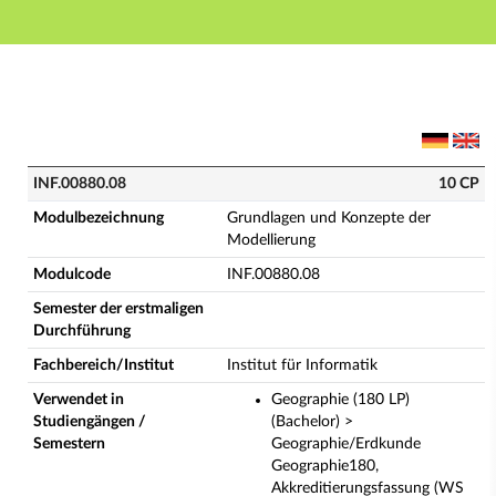
Hauptnavigation
Hauptinhalt
Fußzeile
INF.00880.08 - Grundlagen und Konzepte der Modellie
INF.00880.08
10 CP
Modulbezeichnung
Grundlagen und Konzepte der
Modellierung
Modulcode
INF.00880.08
Semester der erstmaligen
Durchführung
Fachbereich/Institut
Institut für Informatik
Verwendet in
Geographie (180 LP)
Studiengängen /
(Bachelor) >
Semestern
Geographie/Erdkunde
Geographie180,
Akkreditierungsfassung (WS