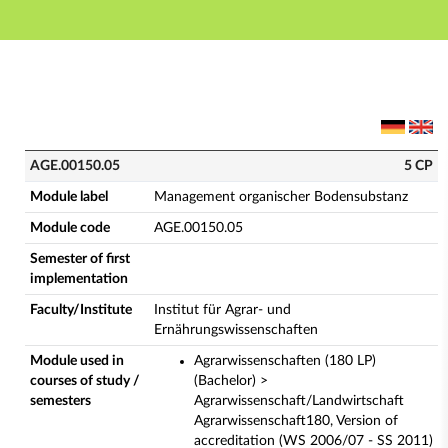
Main navigation
Main content
Footer
AGE.00150.05 - Management organischer Bodensubsta
AGE.00150.05
5 CP
Module label
Management organischer Bodensubstanz
Module code
AGE.00150.05
Semester of first
implementation
Faculty/Institute
Institut für Agrar- und
Ernährungswissenschaften
Module used in
Agrarwissenschaften (180 LP)
courses of study /
(Bachelor) >
semesters
Agrarwissenschaft/Landwirtschaft
Agrarwissenschaft180, Version of
accreditation (WS 2006/07 - SS 2011)