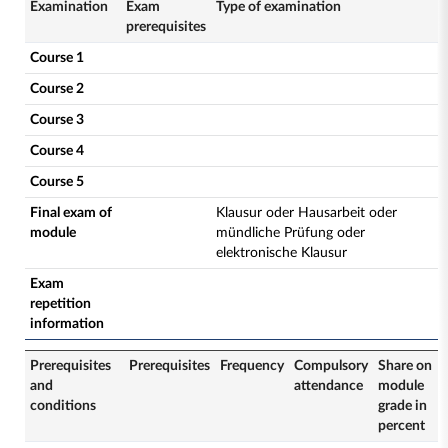
Examination
Exam
Type of examination
prerequisites
Course 1
Course 2
Course 3
Course 4
Course 5
Final exam of
Klausur oder Hausarbeit oder
module
mündliche Prüfung oder
elektronische Klausur
Exam
repetition
information
Prerequisites
Prerequisites
Frequency
Compulsory
Share on
and
attendance
module
conditions
grade in
percent