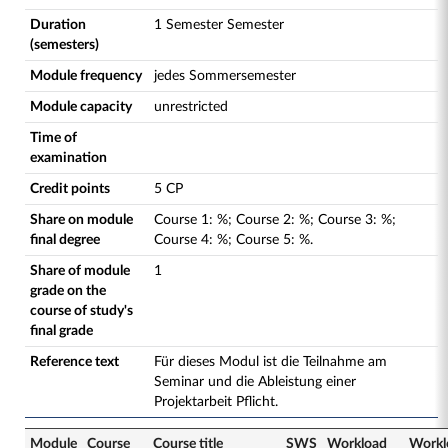
Duration
1 Semester Semester
(semesters)
Module frequency
jedes Sommersemester
Module capacity
unrestricted
Time of
examination
Credit points
5 CP
Share on module
Course
1
:
%;
Course
2
:
%;
Course
3
:
%;
final degree
Course
4
:
%;
Course
5
:
%.
Share of module
1
grade on the
course of study's
final grade
Reference text
Für dieses Modul ist die Teilnahme am
Seminar und die Ableistung einer
Projektarbeit Pflicht.
Module
Course
Course title
SWS
Workload
Workl