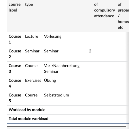
course
type
of
of
label
compulsory
prepa
attendance
/
home
etc
Course
Lecture
Vorlesung
1
Course
Seminar
Seminar
2
2
Course
Course
Vor-/Nachbereitung
3
Seminar
Course
Exercises
Übung
4
Course
Course
Selbststudium
5
Workload by module
Total module workload