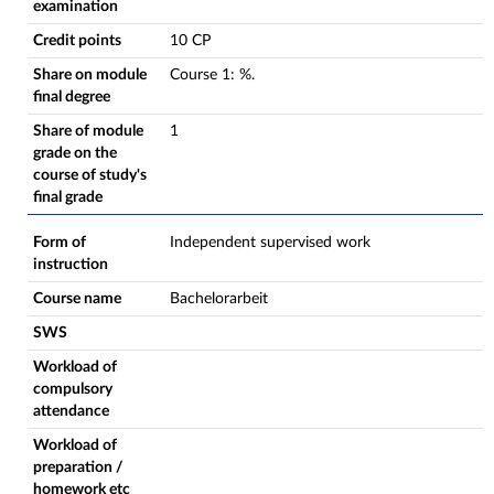
examination
Credit points
10 CP
Share on module
Course
1
:
%.
final degree
Share of module
1
grade on the
course of study's
final grade
Form of
Independent supervised work
instruction
Course name
Bachelorarbeit
SWS
Workload of
compulsory
attendance
Workload of
preparation /
homework etc