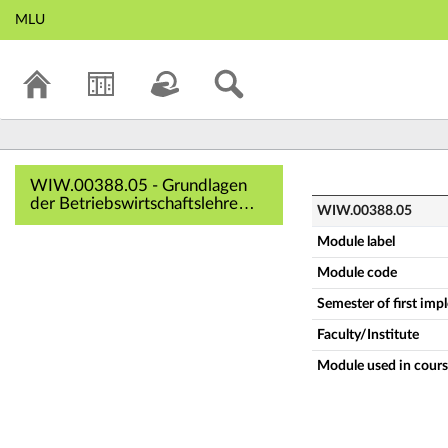
MLU
WIW.00388.05 - Gr
WIW.00388.05 - Grundlagen
der Betriebswirtschaftslehre
WIW.00388.05
(Complete module description)
Module label
Module code
Semester of first im
Faculty/Institute
Module used in cours