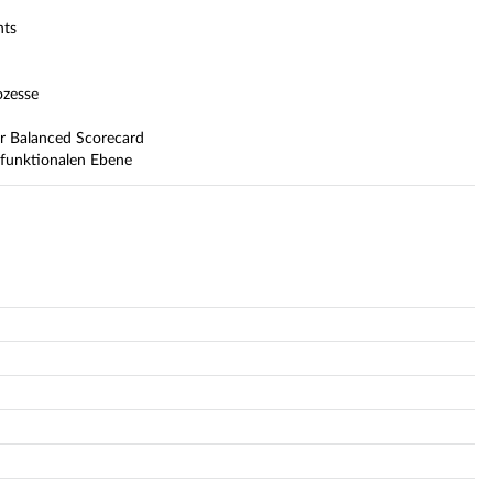
nts
ozesse
er Balanced Scorecard
 funktionalen Ebene