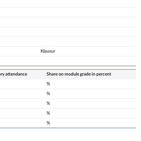
Klausur
ry attendance
Share on module grade in percent
%
%
%
%
%