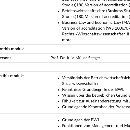
Studies)180, Version of accreditatio
Betriebswirtschaftslehre (Business St
Studies)180, Version of accreditati
Business Law and Economic Law (MA6
Version of accreditation (WS 2006/
Rechts-/Wirtschaftswissenschaften II 
more...
or this module
persons
Prof. Dr. Julia Müller-Seeger
in this module
Verständnis der Betriebswirtschaftsle
Sozialwissenschaften
Kenntnisse Grundbegriffe der BWL
Wissen über die betrieblichen Grund
Fähigkeit zur Auseinandersetzung mit
Grundlegende Kenntnisse der Prozess
Grundlagen der BWL
Funktionen von Management und M