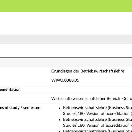
Main navigation
Main content
Footer
undlagen der Betriebswirtschaftslehre (Complete modul
Grundlagen der Betriebswirtschaftslehre
WIW.00388.05
plementation
Wirtschaftswissenschaftlicher Bereich - Sc
es of study / semesters
Betriebswirtschaftslehre (Business St
Studies)180, Version of accreditation
Betriebswirtschaftslehre (Business St
Studies)180, Version of accreditatio
Betriebswirtschaftslehre (Business St