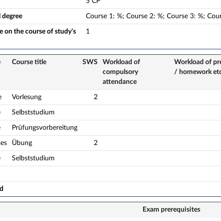
5 CP
l degree
Course
1
:
%;
Course
2
:
%;
Course
3
:
%;
Cou
 on the course of study's
1
e
Course title
SWS
Workload of
Workload of pr
compulsory
/ homework et
attendance
e
Vorlesung
2
e
Selbststudium
e
Prüfungsvorbereitung
ses
Übung
2
e
Selbststudium
ad
Exam prerequisites