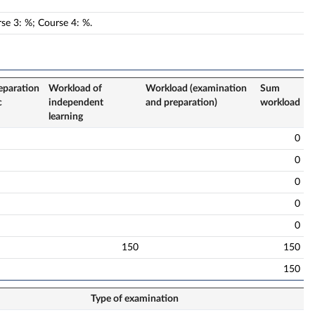
rse
3
:
%;
Course
4
:
%.
eparation
Workload of
Workload (examination
Sum
c
independent
and preparation)
workload
learning
0
0
0
0
0
150
150
150
Type of examination