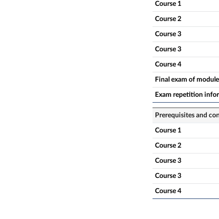
Course 1
Course 2
Course 3
Course 3
Course 4
Final exam of module
Exam repetition info
Prerequisites and co
Course 1
Course 2
Course 3
Course 3
Course 4