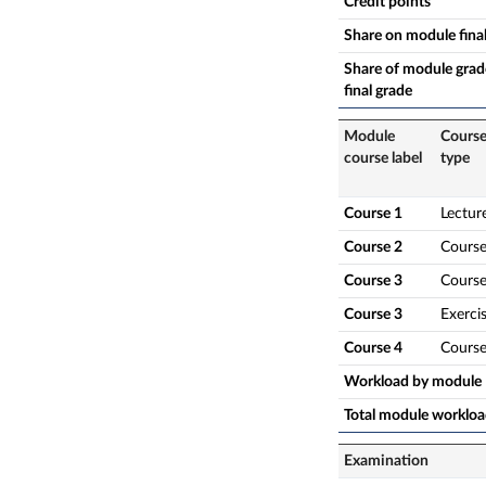
Credit points
Share on module fina
Share of module grade
final grade
Module
Cours
course label
type
Course 1
Lectur
Course 2
Cours
Course 3
Cours
Course 3
Exerci
Course 4
Cours
Workload by module
Total module worklo
Examination