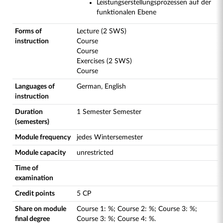
Leistungserstellungsprozessen auf der
funktionalen Ebene
Forms of
Lecture (2 SWS)
instruction
Course
Course
Exercises (2 SWS)
Course
Languages of
German, English
instruction
Duration
1 Semester Semester
(semesters)
Module frequency
jedes Wintersemester
Module capacity
unrestricted
Time of
examination
Credit points
5 CP
Share on module
Course
1
:
%;
Course
2
:
%;
Course
3
:
%;
final degree
Course
3
:
%;
Course
4
:
%.