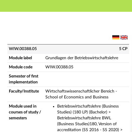
Main navigation
Main content
Footer
WIW.00388.05 - Grundlagen der Betriebswirtschaftsle
WIW.00388.05
5 CP
Module label
Grundlagen der Betriebswirtschaftslehre
Module code
WIW.00388.05
Semester of first
implementation
Faculty/Institute
Wirtschaftswissenschaftlicher Bereich -
School of Economics and Business
Module used in
Betriebswirtschaftslehre (Business
courses of study /
Studies) (180 LP) (Bachelor) >
semesters
Betriebswirtschaftslehre BWL
(Business Studies)180, Version of
accreditation (SS 2016 - SS 2020) >