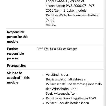
EconLawMA60, Version of
accreditation (WS 2006/07 - WS
2015/16) > Brückenmodule
Rechts-/Wirtschaftswissenschaften II
(5 LP)
more...
Responsible
person for this
module
Further
Prof. Dr. Julia Müller-Seeger
responsible
persons
Prerequisites
Skills to be
Verständnis der
acquired in this
Betriebswirtschaftslehre als
module
Wissenschaft und Verortung innerhalb
der Wirtschafts- und
Sozialwissenschaften
Kenntnisse Grundbegriffe der BWL
Wissen über die betrieblichen