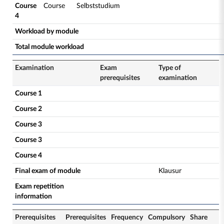
Course
Course
Selbststudium
4
Workload by module
Total module workload
Examination
Exam
Type of
prerequisites
examination
Course 1
Course 2
Course 3
Course 3
Course 4
Final exam of module
Klausur
Exam repetition
information
Prerequisites
Prerequisites
Frequency
Compulsory
Share