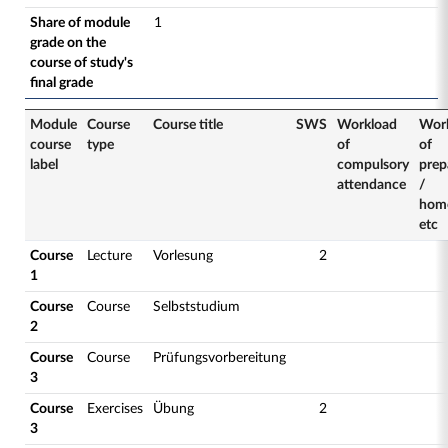
Share of module
1
grade on the
course of study's
final grade
Module
Course
Course title
SWS
Workload
Wor
course
type
of
of
label
compulsory
prep
attendance
/
hom
etc
Course
Lecture
Vorlesung
2
1
Course
Course
Selbststudium
2
Course
Course
Prüfungsvorbereitung
3
Course
Exercises
Übung
2
3