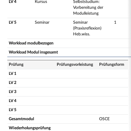
LV 4
Kursus
Selbststudium:
Vorbereitung der
Modulleistung
LV 5
Seminar
Seminar
1
(Praxisreflexion)
Heb.wiss.
Workload modulbezogen
Workload Modul insgesamt
Prüfung
Prüfungsvorleistung
Prüfungsform
LV 1
LV 2
LV 3
LV 4
LV 5
Gesamtmodul
OSCE
Wiederholungsprüfung