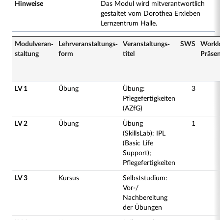
Hinweise
Das Modul wird mitverantwortlich
gestaltet vom Dorothea Erxleben
Lernzentrum Halle.
Modulveran­
Lehrveranstaltungs­
Veranstaltungs­
SWS
Workl
staltung
form
titel
Präse
LV 1
Übung
Übung:
3
Pflegefertigkeiten
(AZfG)
LV 2
Übung
Übung
1
(SkillsLab): IPL
(Basic Life
Support);
Pflegefertigkeiten
LV 3
Kursus
Selbststudium:
Vor-/
Nachbereitung
der Übungen