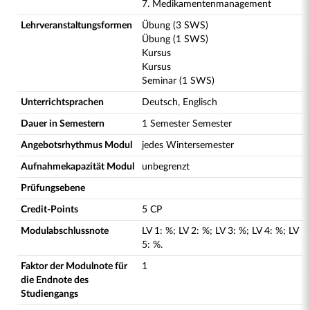
7. Medikamentenmanagement
Lehrveranstaltungsformen
Übung (3 SWS)
Übung (1 SWS)
Kursus
Kursus
Seminar (1 SWS)
Unterrichtsprachen
Deutsch, Englisch
Dauer in Semestern
1 Semester Semester
Angebotsrhythmus Modul
jedes Wintersemester
Aufnahmekapazität Modul
unbegrenzt
Prüfungsebene
Credit-Points
5 CP
Modulabschlussnote
LV
1
:
%;
LV
2
:
%;
LV
3
:
%;
LV
4
:
%;
LV
5
:
%.
Faktor der Modulnote für
1
die Endnote des
Studiengangs