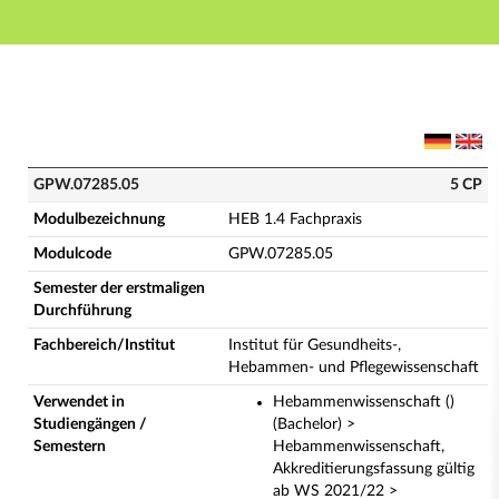
Hauptnavigation
Hauptinhalt
Fußzeile
GPW.07285.05 - HEB 1.4 Fachpraxis (Vollständige Mo
GPW.07285.05
5 CP
Modulbezeichnung
HEB 1.4 Fachpraxis
Modulcode
GPW.07285.05
Semester der erstmaligen
Durchführung
Fachbereich/Institut
Institut für Gesundheits-,
Hebammen- und Pflegewissenschaft
Verwendet in
Hebammenwissenschaft ()
Studiengängen /
(Bachelor) >
Semestern
Hebammenwissenschaft,
Akkreditierungsfassung gültig
ab WS 2021/22 >