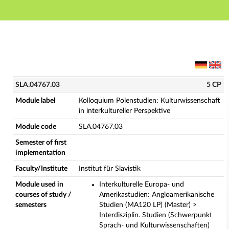
Main navigation
Main content
Footer
SLA.04767.03 - Kolloquium Polenstudien: Kulturwissen
SLA.04767.03
5 CP
Module label
Kolloquium Polenstudien: Kulturwissenschaft
in interkultureller Perspektive
Module code
SLA.04767.03
Semester of first
implementation
Faculty/Institute
Institut für Slavistik
Module used in
Interkulturelle Europa- und
courses of study /
Amerikastudien: Angloamerikanische
semesters
Studien (MA120 LP) (Master) >
Interdisziplin. Studien (Schwerpunkt
Sprach- und Kulturwissenschaften)