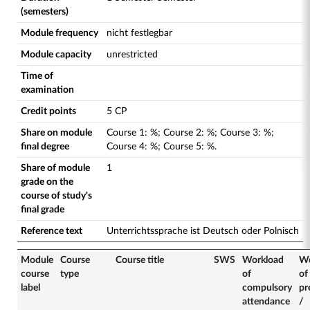
(semesters)
Module frequency
nicht festlegbar
Module capacity
unrestricted
Time of
examination
Credit points
5 CP
Share on module
Course
1
:
%;
Course
2
:
%;
Course
3
:
%;
final degree
Course
4
:
%;
Course
5
:
%.
Share of module
1
grade on the
course of study's
final grade
Reference text
Unterrichtssprache ist Deutsch oder Polnisch
Module
Course
Course title
SWS
Workload
Wo
course
type
of
of
label
compulsory
pr
attendance
/