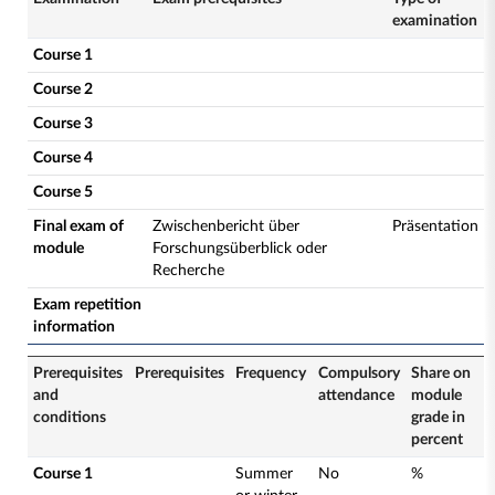
examination
Course 1
Course 2
Course 3
Course 4
Course 5
Final exam of
Zwischenbericht über
Präsentation
module
Forschungsüberblick oder
Recherche
Exam repetition
information
Prerequisites
Prerequisites
Frequency
Compulsory
Share on
and
attendance
module
conditions
grade in
percent
Course 1
Summer
No
%