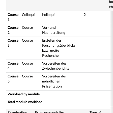
h
et
Course
Colloquium
Kolloquium
2
1
Course
Course
Vor- und
2
Nachbereitung
Course
Course
Erstellen des
3
Forschungsüberblicks
bzw. große
Recherche
Course
Course
Vorbereiten des
4
Zwischenberichts
Course
Course
Vorbereiten der
5
mündlichen
Präsentation
Workload by module
Total module workload
Examination
Exam prerequisites
Type of