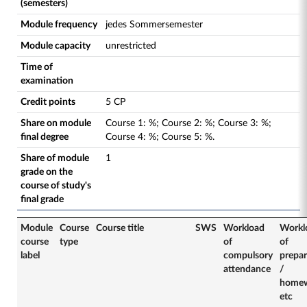
(semesters)
Module frequency
jedes Sommersemester
Module capacity
unrestricted
Time of
examination
Credit points
5 CP
Share on module
Course
1
:
%;
Course
2
:
%;
Course
3
:
%;
final degree
Course
4
:
%;
Course
5
:
%.
Share of module
1
grade on the
course of study's
final grade
Module
Course
Course title
SWS
Workload
Workl
course
type
of
of
label
compulsory
prepar
attendance
/
home
etc