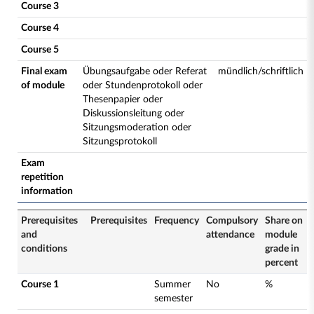
Course 3
Course 4
Course 5
Final exam
Übungsaufgabe oder Referat
mündlich/schriftlich
of module
oder Stundenprotokoll oder
Thesenpapier oder
Diskussionsleitung oder
Sitzungsmoderation oder
Sitzungsprotokoll
Exam
repetition
information
Prerequisites
Prerequisites
Frequency
Compulsory
Share on
and
attendance
module
conditions
grade in
percent
Course 1
Summer
No
%
semester