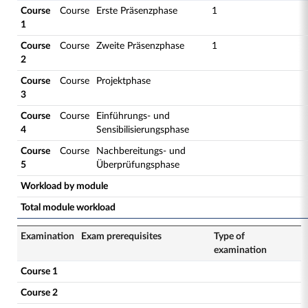
Course
Course
Erste Präsenzphase
1
1
Course
Course
Zweite Präsenzphase
1
2
Course
Course
Projektphase
3
Course
Course
Einführungs- und
4
Sensibilisierungsphase
Course
Course
Nachbereitungs- und
5
Überprüfungsphase
Workload by module
Total module workload
Examination
Exam prerequisites
Type of
examination
Course 1
Course 2