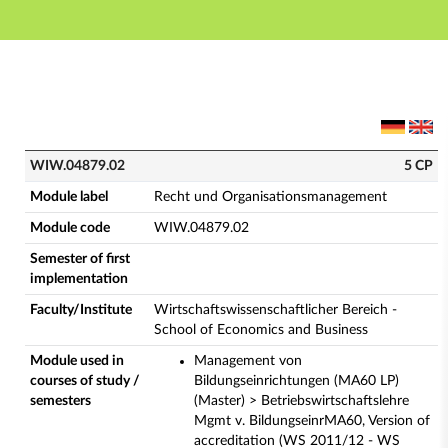
Main navigation
Main content
Footer
WIW.04879.02 - Recht und Organisationsmanagement 
WIW.04879.02
5 CP
Module label
Recht und Organisationsmanagement
Module code
WIW.04879.02
Semester of first
implementation
Faculty/Institute
Wirtschaftswissenschaftlicher Bereich -
School of Economics and Business
Module used in
Management von
courses of study /
Bildungseinrichtungen (MA60 LP)
semesters
(Master) > Betriebswirtschaftslehre
Mgmt v. BildungseinrMA60, Version of
accreditation (WS 2011/12 - WS