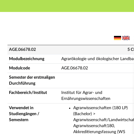
Hauptnavigation
Hauptinhalt
Fußzeile
AGE.06678.02 - Agrarökologie und ökologischer Land
AGE.06678.02
5 C
Modulbezeichnung
Agrarökologie und ökologischer Landb
Modulcode
AGE.06678.02
Semester der erstmaligen
Durchführung
Fachbereich/Institut
Institut für Agrar- und
Ernährungswissenschaften
Verwendet in
Agrarwissenschaften (180 LP)
Studiengängen /
(Bachelor) >
Semestern
Agrarwissenschaft/Landwirtscha
Agrarwissenschaft180,
Akkreditierungsfassung (WS