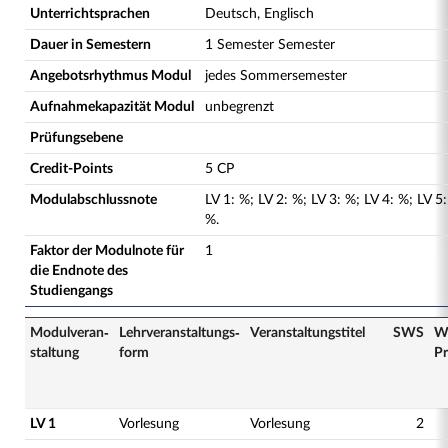
Unterrichtsprachen
Deutsch, Englisch
Dauer in Semestern
1 Semester Semester
Angebotsrhythmus Modul
jedes Sommersemester
Aufnahmekapazität Modul
unbegrenzt
Prüfungsebene
Credit-Points
5 CP
Modulabschlussnote
LV
1
:
%;
LV
2
:
%;
LV
3
:
%;
LV
4
:
%;
LV
5
:
%.
Faktor der Modulnote für
1
die Endnote des
Studiengangs
Modulveran­
Lehrveranstaltungs­
Veranstaltungs­titel
SWS
W
staltung
form
Pr
LV 1
Vorlesung
Vorlesung
2