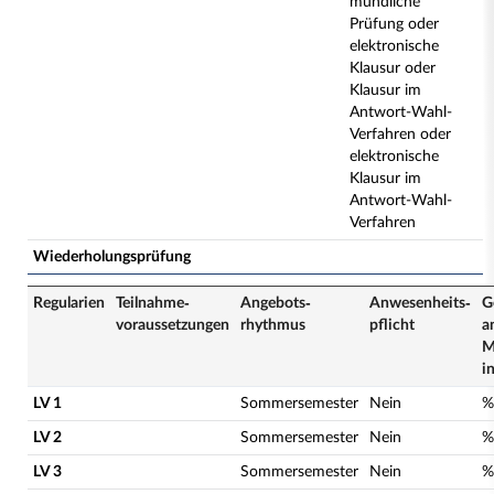
mündliche
Prüfung oder
elektronische
Klausur oder
Klausur im
Antwort-Wahl-
Verfahren oder
elektronische
Klausur im
Antwort-Wahl-
Verfahren
Wiederholungsprüfung
Regularien
Teilnahme­
Angebots­
Anwesenheits­
G
voraussetzungen
rhythmus
pflicht
a
M
i
LV 1
Sommersemester
Nein
%
LV 2
Sommersemester
Nein
%
LV 3
Sommersemester
Nein
%