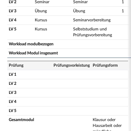
LV 2
Seminar
Seminar
1
LV 3
Übung
Übung
1
LV 4
Kursus
Seminarvorbereitung
LV 5
Kursus
Selbststudium und
Prüfungsvorbereitung
Workload modulbezogen
Workload Modul insgesamt
Prüfung
Prüfungsvorleistung
Prüfungsform
LV 1
LV 2
LV 3
LV 4
LV 5
Gesamtmodul
Klausur oder
Hausarbeit oder