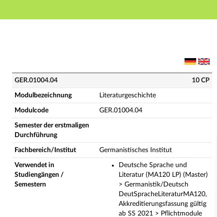
Hauptnavigation
Hauptinhalt
Fußzeile
GER.01004.04 - Literaturgeschichte (Vollständige Mo
GER.01004.04
10 CP
Modulbezeichnung
Literaturgeschichte
Modulcode
GER.01004.04
Semester der erstmaligen
Durchführung
Fachbereich/Institut
Germanistisches Institut
Verwendet in
Deutsche Sprache und
Studiengängen /
Literatur (MA120 LP) (Master)
Semestern
> Germanistik/Deutsch
DeutSpracheLiteraturMA120,
Akkreditierungsfassung gültig
ab SS 2021 > Pflichtmodule