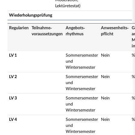
Moderation,
Lektüretestat)
Wiederholungsprüfung
Regularien
Teilnahme­
Angebots­
Anwesenheits­
G
voraussetzungen
rhythmus
pflicht
a
M
i
LV 1
Sommersemester
Nein
%
und
Wintersemester
LV 2
Sommersemester
Nein
%
und
Wintersemester
LV 3
Sommersemester
Nein
%
und
Wintersemester
LV 4
Sommersemester
Nein
%
und
Wintersemester