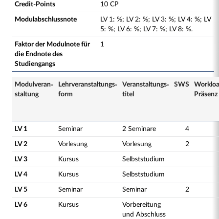
Credit-Points
10 CP
Modulabschlussnote
LV
1
:
%;
LV
2
:
%;
LV
3
:
%;
LV
4
:
%;
LV
5
:
%;
LV
6
:
%;
LV
7
:
%;
LV
8
:
%.
Faktor der Modulnote für
1
die Endnote des
Studiengangs
Modulveran­
Lehrveranstaltungs­
Veranstaltungs­
SWS
Worklo
staltung
form
titel
Präsenz
LV 1
Seminar
2 Seminare
4
LV 2
Vorlesung
Vorlesung
2
LV 3
Kursus
Selbststudium
LV 4
Kursus
Selbststudium
LV 5
Seminar
Seminar
2
LV 6
Kursus
Vorbereitung
und Abschluss