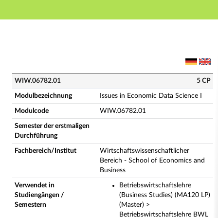
Hauptnavigation
Hauptinhalt
Fußzeile
WIW.06782.01 - Issues in Economic Data Science I (V
WIW.06782.01
5 CP
Modulbezeichnung
Issues in Economic Data Science I
Modulcode
WIW.06782.01
Semester der erstmaligen
Durchführung
Fachbereich/Institut
Wirtschaftswissenschaftlicher
Bereich - School of Economics and
Business
Verwendet in
Betriebswirtschaftslehre
Studiengängen /
(Business Studies) (MA120 LP)
Semestern
(Master) >
Betriebswirtschaftslehre BWL