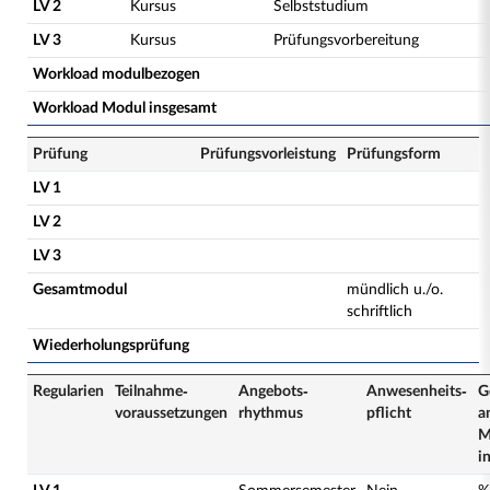
LV 2
Kursus
Selbststudium
LV 3
Kursus
Prüfungsvorbereitung
Workload modulbezogen
Workload Modul insgesamt
Prüfung
Prüfungsvorleistung
Prüfungsform
LV 1
LV 2
LV 3
Gesamtmodul
mündlich u./o.
schriftlich
Wiederholungsprüfung
Regularien
Teilnahme­
Angebots­
Anwesenheits­
G
voraussetzungen
rhythmus
pflicht
a
M
i