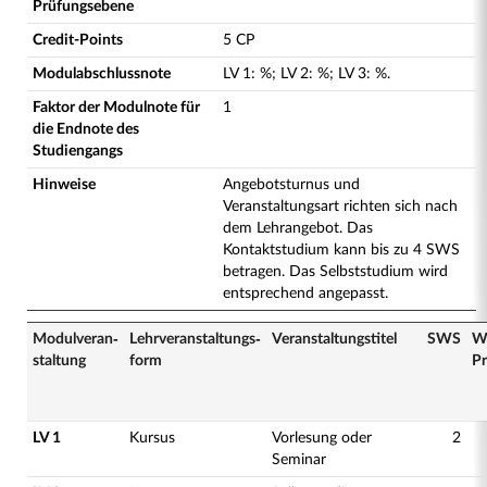
Prüfungsebene
Credit-Points
5 CP
Modulabschlussnote
LV
1
:
%;
LV
2
:
%;
LV
3
:
%.
Faktor der Modulnote für
1
die Endnote des
Studiengangs
Hinweise
Angebotsturnus und
Veranstaltungsart richten sich nach
dem Lehrangebot. Das
Kontaktstudium kann bis zu 4 SWS
betragen. Das Selbststudium wird
entsprechend angepasst.
Modulveran­
Lehrveranstaltungs­
Veranstaltungs­titel
SWS
W
staltung
form
Pr
LV 1
Kursus
Vorlesung oder
2
Seminar