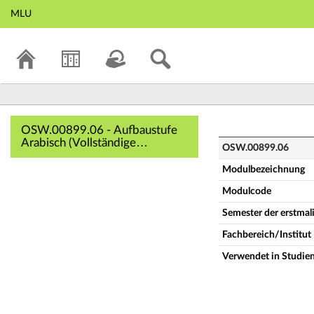
MLU
OSW.00899.06 - Au
OSW.00899.06 - Aufbaustufe
Arabisch (Vollständige
OSW.00899.06
Modulbeschreibung)
Modulbezeichnung
Modulcode
Semester der erstma
Fachbereich/Institut
Verwendet in Studie