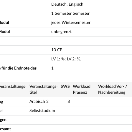
Deutsch, Englisch
1 Semester Semester
Modul
jedes Wintersemester
Modul
unbegrenzt
10 CP
LV
1
:
%;
LV
2
:
%.
 für die Endnote des
1
veranstaltungs­
Veranstaltungs­
SWS
Workload
Workload Vor- /
titel
Präsenz
Nach­bereitung
ng
Arabisch 3
8
us
Selbststudium
ogen
gesamt