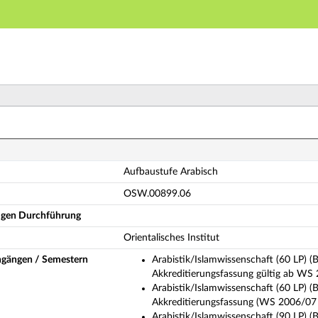
Hauptnavigation
Hauptinhalt
Fußzeile
fbaustufe Arabisch (Vollständige Modulbeschreibung)
Aufbaustufe Arabisch
OSW.00899.06
ligen Durchführung
Orientalisches Institut
ngängen / Semestern
Arabistik/Islamwissenschaft (60 LP) (B
Akkreditierungsfassung gültig ab WS
Arabistik/Islamwissenschaft (60 LP) (B
Akkreditierungsfassung (WS 2006/07 
Arabistik/Islamwissenschaft (90 LP) (B