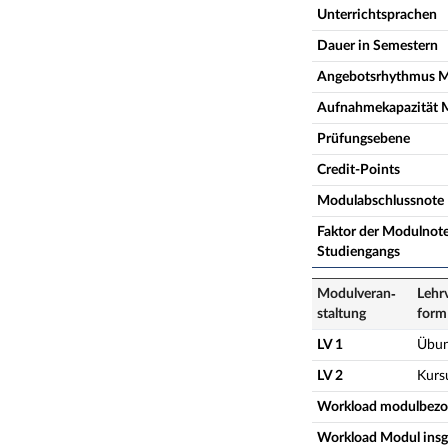
Unterrichtsprachen
Dauer in Semestern
Angebotsrhythmus 
Aufnahmekapazität 
Prüfungsebene
Credit-Points
Modulabschlussnote
Faktor der Modulnote
Studiengangs
Modulveran­
Lehr
staltung
form
LV 1
Übu
LV 2
Kurs
Workload modulbez
Workload Modul ins