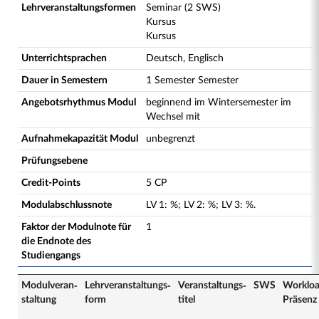
Lehrveranstaltungsformen
Seminar (2 SWS)
Kursus
Kursus
Unterrichtsprachen
Deutsch, Englisch
Dauer in Semestern
1 Semester Semester
Angebotsrhythmus Modul
beginnend im Wintersemester im
Wechsel mit
Aufnahmekapazität Modul
unbegrenzt
Prüfungsebene
Credit-Points
5 CP
Modulabschlussnote
LV
1
:
%;
LV
2
:
%;
LV
3
:
%.
Faktor der Modulnote für
1
die Endnote des
Studiengangs
Modulveran­
Lehrveranstaltungs­
Veranstaltungs­
SWS
Worklo
staltung
form
titel
Präsenz