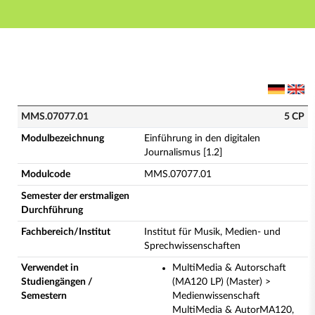
Hauptnavigation
Hauptinhalt
Fußzeile
MMS.07077.01 - Einführung in den digitalen Journalis
MMS.07077.01
5 CP
Modulbezeichnung
Einführung in den digitalen
Journalismus [1.2]
Modulcode
MMS.07077.01
Semester der erstmaligen
Durchführung
Fachbereich/Institut
Institut für Musik, Medien- und
Sprechwissenschaften
Verwendet in
MultiMedia & Autorschaft
Studiengängen /
(MA120 LP) (Master) >
Semestern
Medienwissenschaft
MultiMedia & AutorMA120,