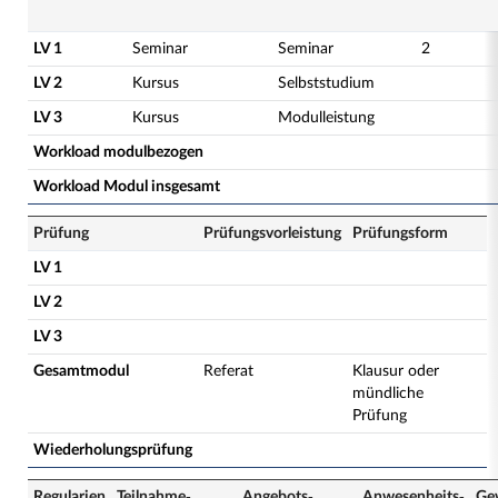
LV 1
Seminar
Seminar
2
LV 2
Kursus
Selbststudium
LV 3
Kursus
Modulleistung
Workload modulbezogen
Workload Modul insgesamt
Prüfung
Prüfungsvorleistung
Prüfungsform
LV 1
LV 2
LV 3
Gesamtmodul
Referat
Klausur oder
mündliche
Prüfung
Wiederholungsprüfung
Regularien
Teilnahme­
Angebots­
Anwesenheits­
Ge