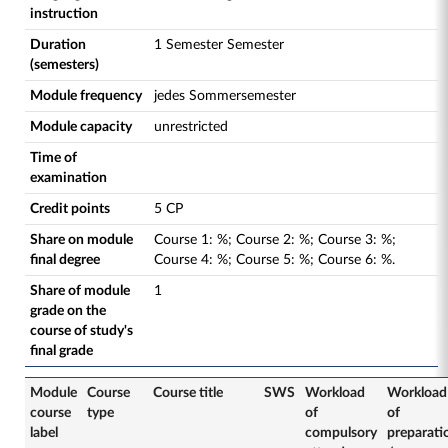
instruction
Duration
1 Semester Semester
(semesters)
Module frequency
jedes Sommersemester
Module capacity
unrestricted
Time of
examination
Credit points
5 CP
Share on module
Course
1
:
%;
Course
2
:
%;
Course
3
:
%;
final degree
Course
4
:
%;
Course
5
:
%;
Course
6
:
%.
Share of module
1
grade on the
course of study's
final grade
Module
Course
Course title
SWS
Workload
Workload
course
type
of
of
label
compulsory
preparati