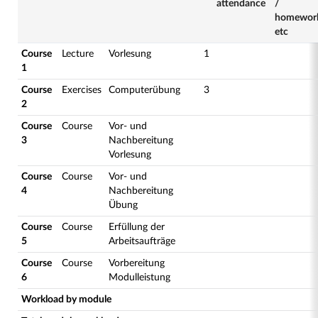
attendance
/
homewor
etc
Course
Lecture
Vorlesung
1
1
Course
Exercises
Computerübung
3
2
Course
Course
Vor- und
3
Nachbereitung
Vorlesung
Course
Course
Vor- und
4
Nachbereitung
Übung
Course
Course
Erfüllung der
5
Arbeitsaufträge
Course
Course
Vorbereitung
6
Modulleistung
Workload by module