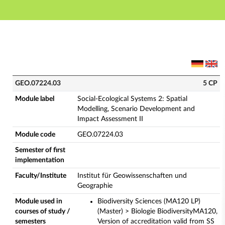
Main navigation
Main content
Footer
GEO.07224.03 - Social-Ecological Systems 2: Spatial 
GEO.07224.03
5 CP
Module label
Social-Ecological Systems 2: Spatial
Modelling, Scenario Development and
Impact Assessment II
Module code
GEO.07224.03
Semester of first
implementation
Faculty/Institute
Institut für Geowissenschaften und
Geographie
Module used in
Biodiversity Sciences (MA120 LP)
courses of study /
(Master) > Biologie BiodiversityMA120,
semesters
Version of accreditation valid from SS