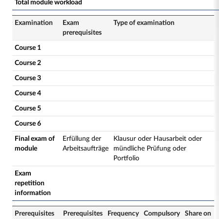
Total module workload
Examination
Exam
Type of examination
prerequisites
Course 1
Course 2
Course 3
Course 4
Course 5
Course 6
Final exam of
Erfüllung der
Klausur oder Hausarbeit oder
module
Arbeitsaufträge
mündliche Prüfung oder
Portfolio
Exam
repetition
information
Prerequisites
Prerequisites
Frequency
Compulsory
Share on