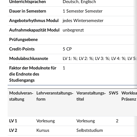
Unterrichtsprachen
Deutsch, Englisch
Dauer in Semestern
1 Semester Semester
Angebotsrhythmus Modul
jedes Wintersemester
Aufnahmekapazität Modul
unbegrenzt
Prüfungsebene
Credit-Points
5 CP
Modulabschlussnote
LV
1
:
%;
LV
2
:
%;
LV
3
:
%;
LV
4
:
%;
LV
5
Faktor der Modulnote für
1
die Endnote des
Studiengangs
Modulveran­
Lehrveranstaltungs­
Veranstaltungs­
SWS
Worklo
staltung
form
titel
Präsenz
LV 1
Vorlesung
Vorlesung
2
LV 2
Kursus
Selbststudium