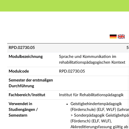
Hauptnavigation
Hauptinhalt
Fußzeile
RPD.02730.05 - Sprache und Kommunikation im rehabi
RPD.02730.05
5
Modulbezeichnung
Sprache und Kommunikation im
rehabilitationspädagogischen Kontext
Modulcode
RPD.02730.05
Semester der erstmaligen
Durchführung
Fachbereich/Institut
Institut für Rehabilitationspädagogik
Verwendet in
Geistigbehindertenpädagogik
Studiengängen /
(Förderschule) (ELF, WLF) (Lehra
Semestern
> Sonderpädagogik Geistigbehp
(Fördersch) (ELF, WLF),
Akkreditierungsfassung gültig ab