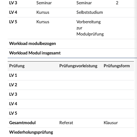
LV 3
Seminar
Seminar
2
LV 4
Kursus
Selbststudium
LV 5
Kursus
Vorbereitung
zur
Modulprüfung
Workload modulbezogen
Workload Modul insgesamt
Prüfung
Prüfungsvorleistung
Prüfungsform
LV 1
LV 2
LV 3
LV 4
LV 5
Gesamtmodul
Referat
Klausur
Wiederholungsprüfung