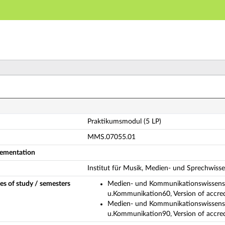
Main navigation
Main content
Footer
aktikumsmodul (5 LP) (Complete module description)
Praktikumsmodul (5 LP)
MMS.07055.01
plementation
Institut für Musik, Medien- und Sprechwiss
es of study / semesters
Medien- und Kommunikationswissensc
u.Kommunikation60, Version of accre
Medien- und Kommunikationswissensc
u.Kommunikation90, Version of accre