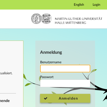
English
Login
Anmeldung
Benutzername
alisiert.
Passwort
Anmelden
ehende