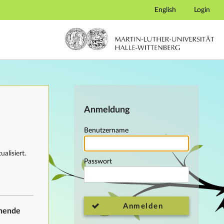
English
Login
Anmeldung
Benutzername
alisiert.
Passwort
Anmelden
ehende