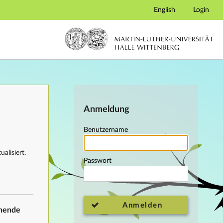
English
Login
Anmeldung
Benutzername
alisiert.
Passwort
Anmelden
ehende