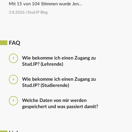
Mit 15 von 104 Stimmen wurde Jen...
3.8.2026 |
Stud.IP Blog
FAQ
Wie bekomme ich einen Zugang zu
Stud.IP? (Lehrende)
Bitte beantragen Sie den Zugang zu Stud.IP mit dem
Wie bekomme ich einen Zugang zu
folgenden
Formular
Haben Sie bereits eine
Stud.IP? (Studierende)
universitäre E-Mail-Adresse, reicht ein formloser
Antrag an
die Administratoren
. Bitte vergessen Sie
Die Anmeldung zum Stud.IP erfolgt mit dem
nicht die Einrichtung zu nennen in die Sie
Welche Daten von mir werden
Nutzerkennzeichen und dem Passwort, das ihr mit
eingetragen werden sollen.
gespeichert und was passiert damit?
euren Immatrikulationsunterlagen erhalten habt. Das
Passwort könnt ihr im
Serviceportal
für Stud.IP und
Ausführliche Informationen zu gespeicherten Daten
für andere IT-Dienste neu setzen.
sowie zur Löschung von Daten finden sich unter
dem Punkt „Datenschutzbestimmung" im Footer.