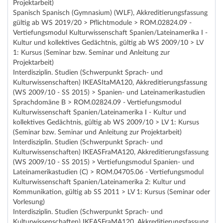
Projektarbeit)
Spanisch Spanisch (Gymnasium) (WLF), Akkreditierungsfassung
gültig ab WS 2019/20 > Pflichtmodule > ROM.02824.09 -
Vertiefungsmodul Kulturwissenschaft Spanien/Lateinamerika I -
Kultur und kollektives Gedächtnis, gültig ab WS 2009/10 > LV
1: Kursus (Seminar bzw. Seminar und Anleitung zur
Projektarbeit)
Interdisziplin. Studien (Schwerpunkt Sprach- und
Kulturwissenschaften) IKEASItaMA120, Akkreditierungsfassung
(WS 2009/10 - SS 2015) > Spanien- und Lateinamerikastudien
Sprachdomäne B > ROM.02824.09 - Vertiefungsmodul
Kulturwissenschaft Spanien/Lateinamerika I - Kultur und
kollektives Gedächtnis, gültig ab WS 2009/10 > LV 1: Kursus
(Seminar bzw. Seminar und Anleitung zur Projektarbeit)
Interdisziplin. Studien (Schwerpunkt Sprach- und
Kulturwissenschaften) IKEASFraMA120, Akkreditierungsfassung
(WS 2009/10 - SS 2015) > Vertiefungsmodul Spanien- und
Lateinamerikastudien (C) > ROM.04705.06 - Vertiefungsmodul
Kulturwissenschaft Spanien/Lateinamerika 2: Kultur und
Kommunikation, gültig ab SS 2011 > LV 1: Kursus (Seminar oder
Vorlesung)
Interdisziplin. Studien (Schwerpunkt Sprach- und
Kulturwissenschaften) IKEASFraMA120, Akkreditierungsfassung