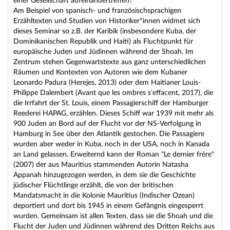
einer Gesellschaft aufeinandertreffen?
Am Beispiel von spanisch- und französischsprachigen
Erzähltexten und Studien von Historiker*innen widmet sich
dieses Seminar so z.B. der Karibik (insbesondere Kuba, der
Dominikanischen Republik und Haiti) als Fluchtpunkt für
europäische Juden und Jüdinnen während der Shoah. Im
Zentrum stehen Gegenwartstexte aus ganz unterschiedlichen
Räumen und Kontexten von Autoren wie dem Kubaner
Leonardo Padura (Herejes, 2013) oder dem Haitianer Louis-
Philippe Dalembert (Avant que les ombres s’effacent, 2017), die
die Irrfahrt der St. Louis, einem Passagierschiff der Hamburger
Reederei HAPAG, erzählen. Dieses Schiff war 1939 mit mehr als
900 Juden an Bord auf der Flucht vor der NS-Verfolgung in
Hamburg in See über den Atlantik gestochen. Die Passagiere
wurden aber weder in Kuba, noch in der USA, noch in Kanada
an Land gelassen. Erweiternd kann der Roman "Le dernier frère"
(2007) der aus Mauritius stammenden Autorin Natasha
Appanah hinzugezogen werden, in dem sie die Geschichte
jüdischer Flüchtlinge erzählt, die von der britischen
Mandatsmacht in die Kolonie Mauritius (Indischer Ozean)
deportiert und dort bis 1945 in einem Gefängnis eingesperrt
wurden. Gemeinsam ist allen Texten, dass sie die Shoah und die
Flucht der Juden und Jüdinnen während des Dritten Reichs aus