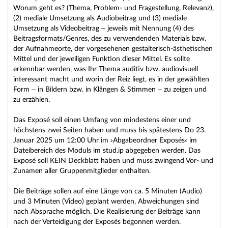
Worum geht es? (Thema, Problem- und Fragestellung, Relevanz),
(2) mediale Umsetzung als Audiobeitrag und (3) mediale
Umsetzung als Videobeitrag – jeweils mit Nennung (4) des
Beitragsformats/Genres, des zu verwendenden Materials bzw.
der Aufnahmeorte, der vorgesehenen gestalterisch-ästhetischen
Mittel und der jeweiligen Funktion dieser Mittel. Es sollte
erkennbar werden, was Ihr Thema auditiv bzw. audiovisuell
interessant macht und worin der Reiz liegt, es in der gewählten
Form – in Bildern bzw. in Klängen & Stimmen – zu zeigen und
zu erzählen.
Das Exposé soll einen Umfang von mindestens einer und
höchstens zwei Seiten haben und muss bis spätestens Do 23.
Januar 2025 um 12:00 Uhr im ›Abgabeordner Exposés‹ im
Dateibereich des Moduls im stud.ip abgegeben werden. Das
Exposé soll KEIN Deckblatt haben und muss zwingend Vor- und
Zunamen aller Gruppenmitglieder enthalten.
Die Beiträge sollen auf eine Länge von ca. 5 Minuten (Audio)
und 3 Minuten (Video) geplant werden, Abweichungen sind
nach Absprache möglich. Die Realisierung der Beiträge kann
nach der Verteidigung der Exposés begonnen werden.