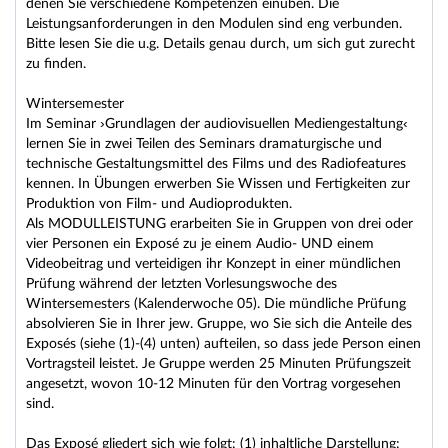
denen Sie verschiedene Kompetenzen einüben. Die
Leistungsanforderungen in den Modulen sind eng verbunden.
Bitte lesen Sie die u.g. Details genau durch, um sich gut zurecht
zu finden.
Wintersemester
Im Seminar ›Grundlagen der audiovisuellen Mediengestaltung‹
lernen Sie in zwei Teilen des Seminars dramaturgische und
technische Gestaltungsmittel des Films und des Radiofeatures
kennen. In Übungen erwerben Sie Wissen und Fertigkeiten zur
Produktion von Film- und Audioprodukten.
Als MODULLEISTUNG erarbeiten Sie in Gruppen von drei oder
vier Personen ein Exposé zu je einem Audio- UND einem
Videobeitrag und verteidigen ihr Konzept in einer mündlichen
Prüfung während der letzten Vorlesungswoche des
Wintersemesters (Kalenderwoche 05). Die mündliche Prüfung
absolvieren Sie in Ihrer jew. Gruppe, wo Sie sich die Anteile des
Exposés (siehe (1)-(4) unten) aufteilen, so dass jede Person einen
Vortragsteil leistet. Je Gruppe werden 25 Minuten Prüfungszeit
angesetzt, wovon 10-12 Minuten für den Vortrag vorgesehen
sind.
Das Exposé gliedert sich wie folgt: (1) inhaltliche Darstellung: