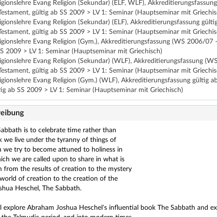
ligionslehre Evang Religion (Sekundar) (ELF, WLF), Akkreditierungsfas
stament, gültig ab SS 2009 > LV 1: Seminar (Hauptseminar mit Griechis
ligionslehre Evang Religion (Sekundar) (ELF), Akkreditierungsfassung g
stament, gültig ab SS 2009 > LV 1: Seminar (Hauptseminar mit Griechis
eligionslehre Evang Religion (Gym.), Akkreditierungsfassung (WS 2006/0
SS 2009 > LV 1: Seminar (Hauptseminar mit Griechisch)
eligionslehre Evang Religion (Sekundar) (WLF), Akkreditierungsfassung 
stament, gültig ab SS 2009 > LV 1: Seminar (Hauptseminar mit Griechis
eligionslehre Evang Religion (Gym.) (WLF), Akkreditierungsfassung gült
ig ab SS 2009 > LV 1: Seminar (Hauptseminar mit Griechisch)
eibung
abbath is to celebrate time rather than
k we live under the tyranny of things of
 we try to become attuned to holiness in
hich we are called upon to share in what is
rn from the results of creation to the mystery
world of creation to the creation of the
shua Heschel, The Sabbath.
ill explore Abraham Joshua Heschel’s influential book The Sabbath and e