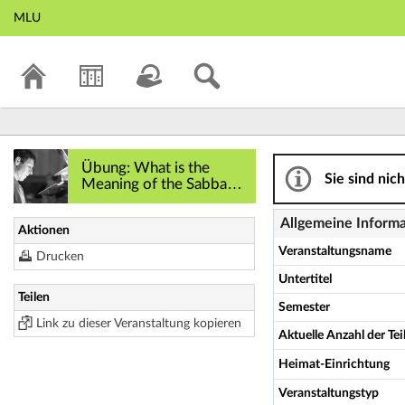
MLU
Übung: What is th
Übung: What is the
Sie sind nic
Meaning of the Sabbath
or Sunday - for Ancient
and Modern People? -
Allgemeine Inform
Aktionen
Details
Veranstaltungsname
Drucken
Untertitel
Teilen
Semester
Link zu dieser Veranstaltung kopieren
Aktuelle Anzahl der T
Heimat-Einrichtung
Veranstaltungstyp