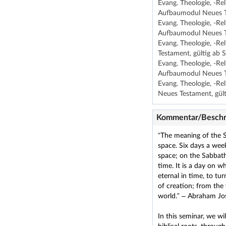
Evang. Theologie, -Re
Aufbaumodul Neues Te
Evang. Theologie, -Re
Aufbaumodul Neues Te
Evang. Theologie, -R
Testament, gültig ab 
Evang. Theologie, -R
Aufbaumodul Neues Te
Evang. Theologie, -R
Neues Testament, gült
Kommentar/Beschr
“The meaning of the S
space. Six days a wee
space; on the Sabbath
time. It is a day on w
eternal in time, to tu
of creation; from the 
world.” – Abraham Jo
In this seminar, we w