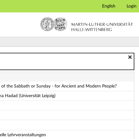
English
Login
odern People? - Details
 of the Sabbath or Sunday - for Ancient and Modern People?
ma Hadad (Universität Leipzig)
ielle Lehrveranstaltungen