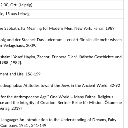
2:00, Ort: (Leipzig)
e, 15 aus Leipzig
e Sabbath: Its Meaning for Modern Men, New York: Farrar, 1989
onig und der Stachel: Das Judentum – erklärt für alle, die mehr wissen
er Verlagshaus, 2009.
ushalmi, Yosef Hayim, Zachor: Erinnere Dich! Jüdische Geschichte und
 1988 [1982].
ment and Life, 156-159
 Judeophobia: Attitudes toward the Jews in the Ancient World, 82-92
for the Anthropocene Age,” One World – Many Faiths: Religious
ace and the Integrity of Creation, Berliner Reihe für Mission, Ökumene
Verlag, 2019)
 Language: An Introduction to the Understanding of Dreams, Fairy
& Company, 1951 , 241-149