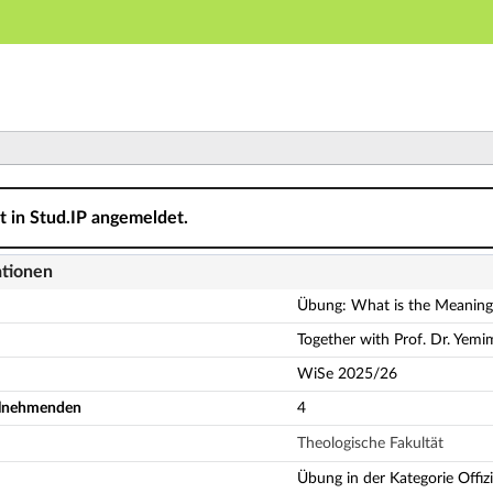
Hauptnavigation
Aktionen
Hauptinhalt
Fußzeile
e Meaning of the Sabbath or Sunday - for Ancient and M
ht in Stud.IP angemeldet.
ationen
Übung: What is the Meaning
Together with Prof. Dr. Yemi
WiSe 2025/26
eilnehmenden
4
Theologische Fakultät
Übung in der Kategorie Offiz