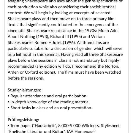
adapting Shakespeare and asks about the genre-specificities of
each production while also considering their sociohistorical
context. We will begin by looking at excerpts of selected
Shakespeare plays and then move on to three primary film
‘texts’ that significantly contributed to the emergence of the
cinematic Shakespeare renaissance in the 1990s: Much Ado
About Nothing (1993), Richard III (1995) and William
Shakespeare’s Romeo + Juliet (1996). All three films are
particularly suitable for a discussion of gender, which will serve
as a leitmotif in this seminar. Having read all three Shakespeare
plays before the sessions in class is not mandatory but highly
recommended (any edition will do, I recommend the Norton,
Arden or Oxford editions). The films must have been watched
before the sessions.
Studienleistungen:
• Regular attendance and oral participation
• In-depth knowledge of the reading material
• Short tasks in class and an oral presentation
Prüfungsleistung:
• Term paper (“Hausarbeit”, 8.000-9.000 Wörter; s. Stylesheet
"Englische Literatur und Kultur", IAA Homepage)