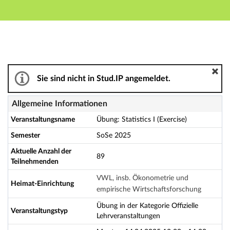
Hauptnavigation
Aktionen
Hauptinhalt
Fußzeile
Übung: Statistics I (Exercise) - Details
Sie sind nicht in Stud.IP angemeldet.
Allgemeine Informationen
Veranstaltungsname
Übung: Statistics I (Exercise)
Semester
SoSe 2025
Aktuelle Anzahl der
89
Teilnehmenden
VWL, insb. Ökonometrie und
Heimat-Einrichtung
empirische Wirtschaftsforschung
Übung in der Kategorie Offizielle
Veranstaltungstyp
Lehrveranstaltungen