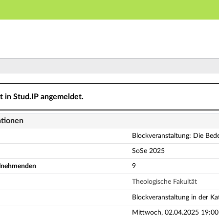
Hauptnavigation
Aktionen
Hauptinhalt
Fußzeile
g: Die Bedeutung des Todes Jesu - Details
ht in Stud.IP angemeldet.
ationen
Blockveranstaltung: Die Bed
SoSe 2025
eilnehmenden
9
Theologische Fakultät
Blockveranstaltung in der Kat
Mittwoch, 02.04.2025 19:00