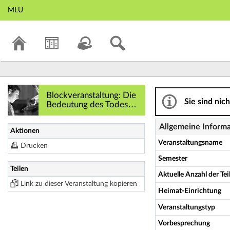
MLU
Blockveranstaltun
Blockveranstaltung: Die
Sie sind nic
Bedeutung des Todes
Jesu - Details
Allgemeine Inform
Aktionen
Veranstaltungsname
Drucken
Semester
Teilen
Aktuelle Anzahl der T
Link zu dieser Veranstaltung kopieren
Heimat-Einrichtung
Veranstaltungstyp
Vorbesprechung