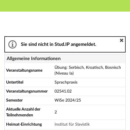
Hauptnavigation
Aktionen
Hauptinhalt
Fußzeile
Übung: Serbisch, Kroatisch, Bosnisch (Niveau Ia) - Det
Sie sind nicht in Stud.IP angemeldet.
Allgemeine Informationen
Übung: Serbisch, Kroatisch, Bosnisch
Veranstaltungsname
(Niveau Ia)
Untertitel
Sprachpraxis
Veranstaltungsnummer
02541.02
Semester
WiSe 2024/25
Aktuelle Anzahl der
2
Teilnehmenden
Heimat-Einrichtung
Institut für Slavistik