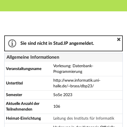
Hauptnavigation
Aktionen
Hauptinhalt
Fußzeile
Vorlesung: Datenbank-Programmierung - Details
Sie sind nicht in Stud.IP angemeldet.
Allgemeine Informationen
Vorlesung: Datenbank-
Veranstaltungsname
Programmierung
http://www.informatik.uni-
Untertitel
halle.de/~brass/dbp23/
Semester
SoSe 2023
Aktuelle Anzahl der
106
Teilnehmenden
Heimat-Einrichtung
Leitung des Instituts für Informatik