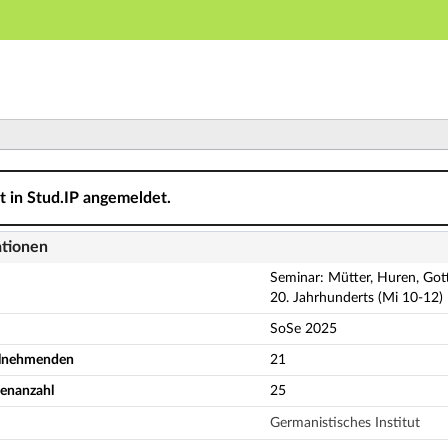
Hauptnavigation
Aktionen
Hauptinhalt
Fußzeile
uren, Gottesdienerinnen? Biblische Frauenfiguren in der 
ht in Stud.IP angemeldet.
ationen
Seminar: Mütter, Huren, Gott
20. Jahrhunderts (Mi 10-12)
SoSe 2025
eilnehmenden
21
denanzahl
25
Germanistisches Institut