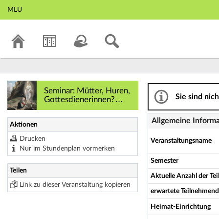
MLU
Seminar: Mütter, H
Seminar: Mütter, Huren,
Sie sind nic
Gottesdienerinnen?
Biblische Frauenfiguren
in der Literatur des 19.
Allgemeine Inform
Aktionen
und 20. Jahrhunderts
(Mi 10-12) - Details
Drucken
Veranstaltungsname
Nur im Stundenplan vormerken
Semester
Teilen
Aktuelle Anzahl der T
Link zu dieser Veranstaltung kopieren
erwartete Teilnehmen
Heimat-Einrichtung