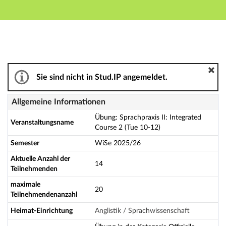
Hauptnavigation
Aktionen
Hauptinhalt
Fußzeile
Übung: Sprachpraxis II: Integrated Course 2 (Tue 10-12
Sie sind nicht in Stud.IP angemeldet.
Allgemeine Informationen
Übung: Sprachpraxis II: Integrated
Veranstaltungsname
Course 2 (Tue 10-12)
Semester
WiSe 2025/26
Aktuelle Anzahl der
14
Teilnehmenden
maximale
20
Teilnehmendenanzahl
Heimat-Einrichtung
Anglistik / Sprachwissenschaft