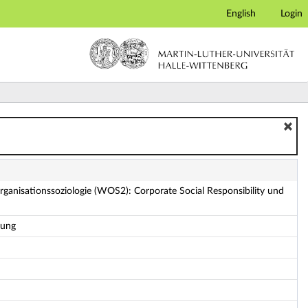
English
Login
al Responsibility und Klimawandel - Details
ganisationssoziologie (WOS2): Corporate Social Responsibility und
hung