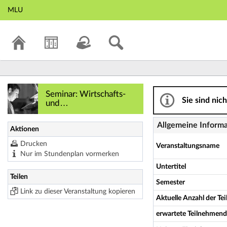
MLU
Seminar: Wirtscha
Seminar: Wirtschafts-
Sie sind nic
und
Organisationssoziologie
(WOS2): Corporate
Allgemeine Inform
Aktionen
Social Responsibility
und Klimawandel -
Drucken
Veranstaltungsname
Details
Nur im Stundenplan vormerken
Untertitel
Teilen
Semester
Link zu dieser Veranstaltung kopieren
Aktuelle Anzahl der T
erwartete Teilnehmen