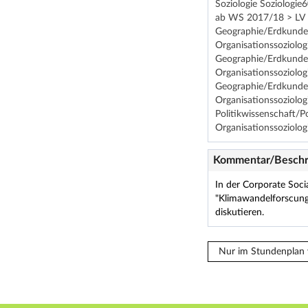
Soziologie Soziologie
ab WS 2017/18 > LV 1
Geographie/Erdkunde 
Organisationssoziolo
Geographie/Erdkunde 
Organisationssoziolo
Geographie/Erdkunde 
Organisationssoziolo
Politikwissenschaft/P
Organisationssoziolo
Kommentar/Beschr
In der Corporate Socia
"Klimawandelforscung"
diskutieren.
Nur im Stundenplan