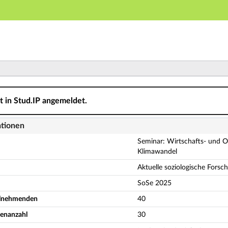
Hauptnavigation
Aktionen
Hauptinhalt
Fußzeile
fts- und Organisationssoziologie (WOS2): Corporate Soci
ht in Stud.IP angemeldet.
ationen
Seminar: Wirtschafts- und Or
Klimawandel
Aktuelle soziologische Forsc
SoSe 2025
eilnehmenden
40
denanzahl
30