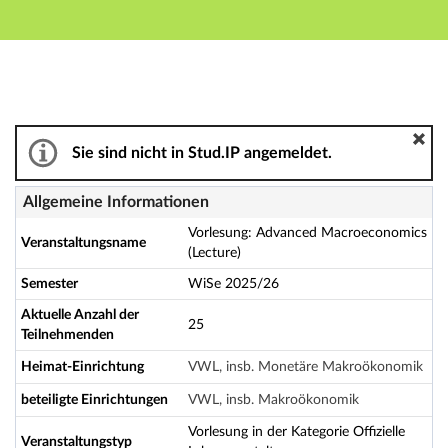
Hauptnavigation
Aktionen
Hauptinhalt
Fußzeile
Vorlesung: Advanced Macroeconomics (Lecture) - Det
Sie sind nicht in Stud.IP angemeldet.
Allgemeine Informationen
Vorlesung: Advanced Macroeconomics
Veranstaltungsname
(Lecture)
Semester
WiSe 2025/26
Aktuelle Anzahl der
25
Teilnehmenden
Heimat-Einrichtung
VWL, insb. Monetäre Makroökonomik
beteiligte Einrichtungen
VWL, insb. Makroökonomik
Vorlesung in der Kategorie Offizielle
Veranstaltungstyp