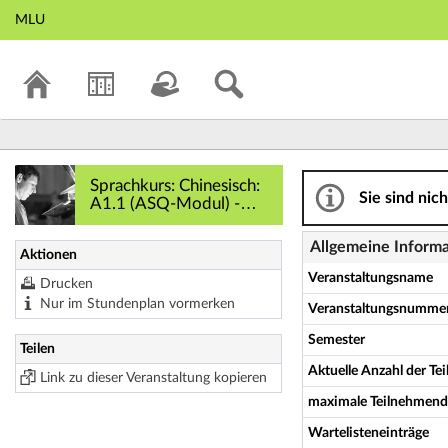
MLU
Sprachkurs: Chine
Sprachkurs: Chinesisch:
Sie sind nic
A1.1 (ASQ-Modul) -
Details
Allgemeine Inform
Aktionen
Veranstaltungsname
Drucken
Nur im Stundenplan vormerken
Veranstaltungsnumme
Semester
Teilen
Aktuelle Anzahl der T
Link zu dieser Veranstaltung kopieren
maximale Teilnehmend
Wartelisteneinträge