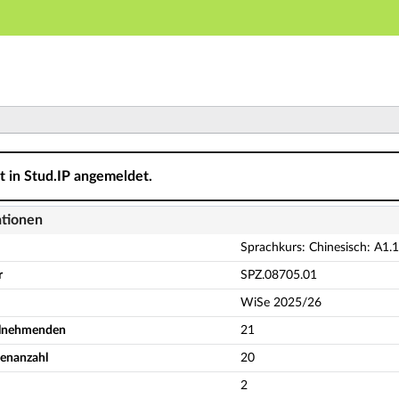
Hauptnavigation
Aktionen
Hauptinhalt
Fußzeile
sisch: A1.1 (ASQ-Modul) - Details
ht in Stud.IP angemeldet.
ationen
Sprachkurs: Chinesisch: A1.
r
SPZ.08705.01
WiSe 2025/26
eilnehmenden
21
enanzahl
20
2