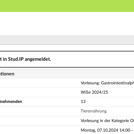
Hauptnavigation
Aktionen
Hauptinhalt
Fußzeile
ntestinalphysiologie - Details
ht in Stud.IP angemeldet.
ationen
Vorlesung: Gastrointestinalph
WiSe 2024/25
eilnehmenden
13
Tierernährung
Vorlesung in der Kategorie Of
Montag, 07.10.2024 14:00 - 