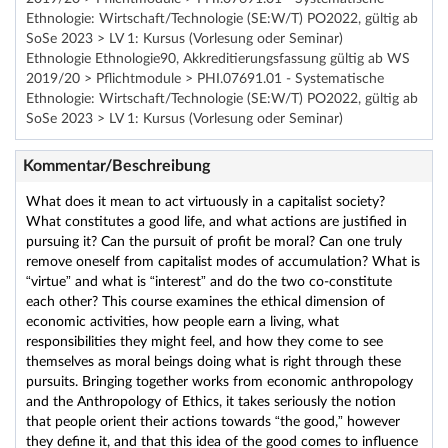
Ethnologie: Wirtschaft/Technologie (SE:W/T) PO2022, gültig ab
SoSe 2023 > LV 1: Kursus (Vorlesung oder Seminar)
Ethnologie Ethnologie90, Akkreditierungsfassung gültig ab WS
2019/20 > Pflichtmodule > PHI.07691.01 - Systematische
Ethnologie: Wirtschaft/Technologie (SE:W/T) PO2022, gültig ab
SoSe 2023 > LV 1: Kursus (Vorlesung oder Seminar)
Kommentar/Beschreibung
What does it mean to act virtuously in a capitalist society?
What constitutes a good life, and what actions are justified in
pursuing it? Can the pursuit of profit be moral? Can one truly
remove oneself from capitalist modes of accumulation? What is
“virtue” and what is “interest” and do the two co-constitute
each other? This course examines the ethical dimension of
economic activities, how people earn a living, what
responsibilities they might feel, and how they come to see
themselves as moral beings doing what is right through these
pursuits. Bringing together works from economic anthropology
and the Anthropology of Ethics, it takes seriously the notion
that people orient their actions towards “the good,” however
they define it, and that this idea of the good comes to influence