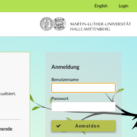
English
Login
Anmeldung
Benutzername
alisiert.
Passwort
Anmelden
ehende