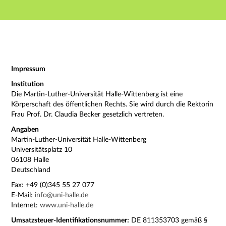
Hauptnavigation
Zweite Navigationsebene
Dritte Navigationsebene
Hauptinhalt
Fußzeile
Impressum
Impressum
Institution
Die Martin-Luther-Universität Halle-Wittenberg ist eine
Körperschaft des öffentlichen Rechts. Sie wird durch die Rektorin
Frau Prof. Dr. Claudia Becker gesetzlich vertreten.
Angaben
Martin-Luther-Universität Halle-Wittenberg
Universitätsplatz 10
06108 Halle
Deutschland
Fax: +49 (0)345 55 27 077
E-Mail:
info@uni-halle.de
Internet:
www.uni-halle.de
Umsatzsteuer-Identifikationsnummer:
DE 811353703 gemäß §