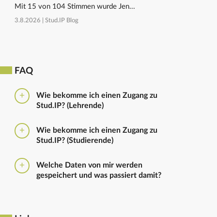
Mit 15 von 104 Stimmen wurde Jen...
3.8.2026 |
Stud.IP Blog
FAQ
Wie bekomme ich einen Zugang zu
Stud.IP? (Lehrende)
Bitte beantragen Sie den Zugang zu Stud.IP mit dem
Wie bekomme ich einen Zugang zu
folgenden
Formular
Haben Sie bereits eine
Stud.IP? (Studierende)
universitäre E-Mail-Adresse, reicht ein formloser
Antrag an
die Administratoren
. Bitte vergessen Sie
Die Anmeldung zum Stud.IP erfolgt mit dem
nicht die Einrichtung zu nennen in die Sie
Welche Daten von mir werden
Nutzerkennzeichen und dem Passwort, das ihr mit
eingetragen werden sollen.
gespeichert und was passiert damit?
euren Immatrikulationsunterlagen erhalten habt. Das
Passwort könnt ihr im
Serviceportal
für Stud.IP und
Ausführliche Informationen zu gespeicherten Daten
für andere IT-Dienste neu setzen.
sowie zur Löschung von Daten finden sich unter
dem Punkt „Datenschutzbestimmung" im Footer.