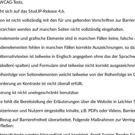
/WCAG-Tests.
t sich auf das Stud.IP-Release 4.6.
ion ist nicht vollständig mit den für uns geltenden Vorschriften zur Barrier
erarchien werden auf manchen Seiten nicht vollständig eingehalten.
ienelemente und grafische Elemente sind in manchen Fällen keine, falsch
dienelementen fehlen in manchen Fällen korrekte Auszeichnungen, so das
lternativtexten ist teilweise in Englisch angegeben ohne das der Sprachw
Tabellen(-spalten) und Formulare sind teilweise nicht korrekt ausgezeichne
eihenfolge von Seitenelementen weicht teilweise von der Reihenfolge im Q
derung an Kontraste ist nicht überall erfüllt.
uerung ist nicht uneingeschränkt benutzbar.
ite fehlt die Bereitstellung der Erläuterungen über die Website in Leicht
erinnen und Nutzern eingestellte Inhalte, z.B. PDFs oder Videos, Barrie
n Bezug auf Barrierefreiheit überarbeitet. Folgende Maßnahmen zur Verrin
fließen: