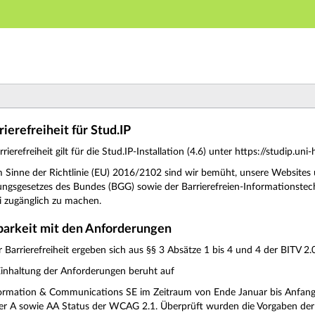
Hauptnavigation
Zweite Navigationsebene
Dritte Navigationsebene
Hauptinhalt
Fußzeile
rierefreiheit für Stud.IP
rierefreiheit gilt für die Stud.IP-Installation (4.6) unter https://studip.un
e im Sinne der Richtlinie (EU) 2016/2102 sind wir bemüht, unsere Webs
lungsgesetzes des Bundes (BGG) sowie der Barrierefreien-Informationstec
i zugänglich zu machen.
barkeit mit den Anforderungen
Barrierefreiheit ergeben sich aus §§ 3 Absätze 1 bis 4 und 4 der BITV 2
inhaltung der Anforderungen beruht auf
formation & Communications SE im Zeitraum von Ende Januar bis Anfan
er A sowie AA Status der WCAG 2.1. Überprüft wurden die Vorgaben de