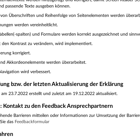
lternativtexte werden hinzugefügt und korrigiert, damit Screen Reader Sc
und passende Texte ausgeben können.
 von Überschriften und Reihenfolge von Seitenelementen werden überarbei
ungen werden vereinheitlicht.
 Tabellen(-spalten) und Formulare werden korrekt ausgezeichnet und sinnvo
t den Kontrast zu verändern, wird implementiert.
erung korrigiert.
nd Akkordeonelemente werden überarbeitet.
Navigation wird verbessert.
ung bzw. der letzten Aktualisierung der Erklärung
am 23.7.2022 erstellt und zuletzt am 19.12.2022 aktualisiert.
: Kontakt zu den Feedback Ansprechpartnern
ende Barrieren mitteilen oder Informationen zur Umsetzung der Barrieref
 Sie das
Feedbackformular
ahren