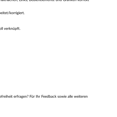
haltflächen, Links, Bedienelemente und Grafiken korrekt
tet/korrigiert.
ll verknüpft.
reiheit erfragen? Für Ihr Feedback sowie alle weiteren