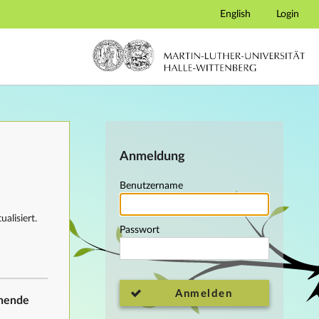
English
Login
Anmeldung
Benutzername
alisiert.
Passwort
Anmelden
ehende