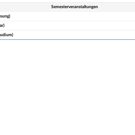
Semesterveranstaltungen
esung)
ar)
studium)