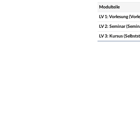
Modulteile
LV 1: Vorlesung (Vorl
LV 2: Seminar (Semin
LV 3: Kursus (Selbst