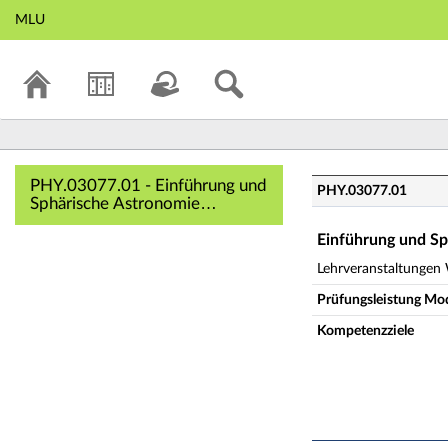
MLU
PHY.03077.01 - Ei
PHY.03077.01 - Einführung und
PHY.03077.01
Sphärische Astronomie
(Veranstaltungsübersicht)
Einführung und Sp
Lehrveranstaltungen
Prüfungsleistung Mo
Kompetenzziele