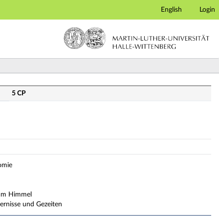
English
Login
rsicht)
5 CP
omie
 am Himmel
ternisse und Gezeiten