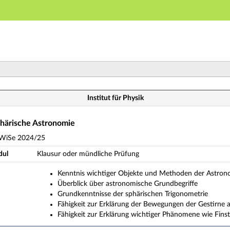
Hauptnavigation
Hauptinhalt
Fußzeile
nführung und Sphärische Astronomie (Veranstaltungsübe
Institut für Physik
härische Astronomie
 WiSe 2024/25
dul
Klausur oder mündliche Prüfung
Kenntnis wichtiger Objekte und Methoden der Astron
Überblick über astronomische Grundbegriffe
Grundkenntnisse der sphärischen Trigonometrie
Fähigkeit zur Erklärung der Bewegungen der Gestirne
Fähigkeit zur Erklärung wichtiger Phänomene wie Fins