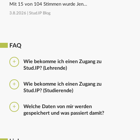
Mit 15 von 104 Stimmen wurde Jen...
3.8.2026 |
Stud.IP Blog
FAQ
Wie bekomme ich einen Zugang zu
Stud.IP? (Lehrende)
Bitte beantragen Sie den Zugang zu Stud.IP mit dem
Wie bekomme ich einen Zugang zu
folgenden
Formular
Haben Sie bereits eine
Stud.IP? (Studierende)
universitäre E-Mail-Adresse, reicht ein formloser
Antrag an
die Administratoren
. Bitte vergessen Sie
Die Anmeldung zum Stud.IP erfolgt mit dem
nicht die Einrichtung zu nennen in die Sie
Welche Daten von mir werden
Nutzerkennzeichen und dem Passwort, das ihr mit
eingetragen werden sollen.
gespeichert und was passiert damit?
euren Immatrikulationsunterlagen erhalten habt. Das
Passwort könnt ihr im
Serviceportal
für Stud.IP und
Ausführliche Informationen zu gespeicherten Daten
für andere IT-Dienste neu setzen.
sowie zur Löschung von Daten finden sich unter
dem Punkt „Datenschutzbestimmung" im Footer.